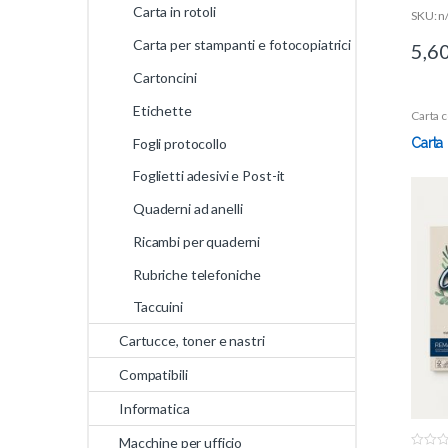
Carta in rotoli
SKU: n
Carta per stampanti e fotocopiatrici
5,6
Cartoncini
Etichette
Carta c
Fogli protocollo
Carta
Foglietti adesivi e Post-it
Quaderni ad anelli
Ricambi per quaderni
Rubriche telefoniche
Taccuini
Cartucce, toner e nastri
Compatibili
Informatica
Macchine per ufficio