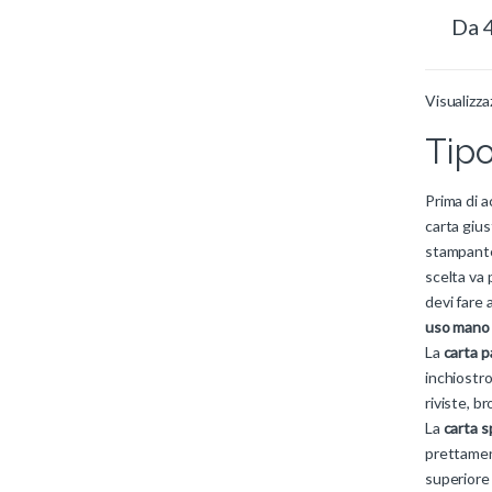
Da
Visualizza
Tipo
Prima di a
carta gius
stampante.
scelta va 
devi fare 
uso mano
La
carta p
inchiostro
riviste, b
La
carta s
prettament
superiore 