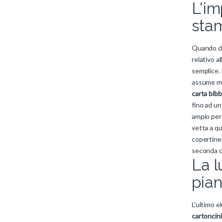
L'im
sta
Quando de
relativo al
semplice. 
assume ma
carta bibb
fino ad u
ampio per
vetta a q
copertine 
seconda d
La l
pia
L'ultimo 
cartoncini