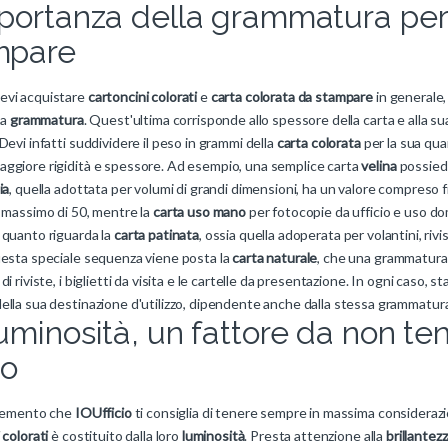
portanza della grammatura per 
mpare
vi acquistare
cartoncini colorati
e
carta colorata da stampare
in generale,
la
grammatura
. Quest'ultima corrisponde allo spessore della carta e alla su
Devi infatti suddividere il peso in grammi della
carta colorata
per la sua qua
ggiore rigidità e spessore. Ad esempio, una semplice carta
velina
possiede
ia
, quella adottata per volumi di grandi dimensioni, ha un valore compreso f
n massimo di 50, mentre la
carta uso mano
per fotocopie da ufficio e uso do
 quanto riguarda la
carta patinata
, ossia quella adoperata per volantini, riv
uesta speciale sequenza viene posta la
carta naturale
, che una grammatura 
di riviste, i biglietti da visita e le cartelle da presentazione. In ogni caso, s
ella sua destinazione d'utilizzo, dipendente anche dalla stessa grammatur
uminosità, un fattore da non te
no
elemento che
IOUfficio
ti consiglia di tenere sempre in massima considerazio
 colorati
è costituito dalla loro
luminosità
. Presta attenzione alla
brillantez