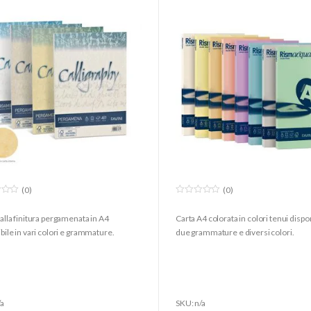
(0)
(0)
0
o
alla finitura pergamenata in A4
Carta A4 colorata in colori tenui dispon
u
t
bile in vari colori e grammature.
due grammature e diversi colori.
o
f
5
/a
SKU: n/a