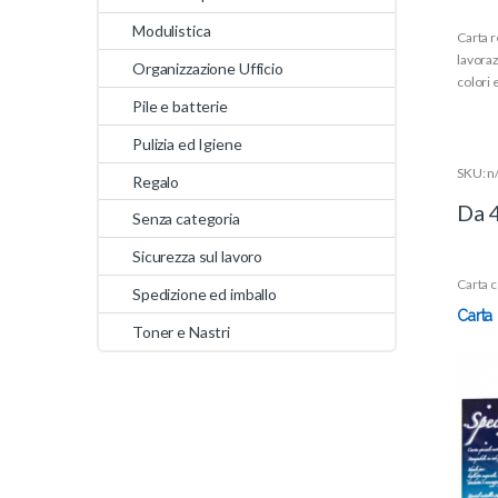
0
o
Modulistica
Carta r
u
t
lavoraz
o
Organizzazione Ufficio
f
colori
5
Pile e batterie
Pulizia ed Igiene
SKU: n
Regalo
Da
Senza categoria
Sicurezza sul lavoro
Carta c
Spedizione ed imballo
Carta
Toner e Nastri