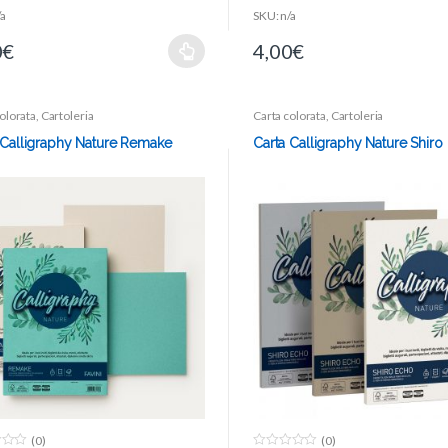
/a
SKU: n/a
0
€
4,00
€
olorata
,
Cartoleria
Carta colorata
,
Cartoleria
 Calligraphy Nature Remake
Carta Calligraphy Nature Shiro
(0)
(0)