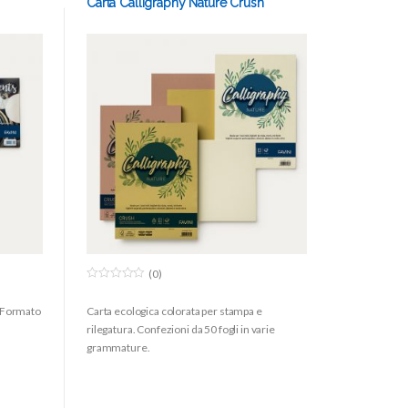
Carta Calligraphy Nature Crush
(0)
0
o
. Formato
Carta ecologica colorata per stampa e
u
t
rilegatura. Confezioni da 50 fogli in varie
o
f
grammature.
5