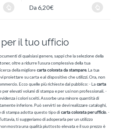
Da
6,20
€
er il tuo ufficio
documenti di qualsiasi genere, sappi che la selezione della
toner, oltre a ridurre l'usura complessiva della tua
icerca della migliore
carta colorata da stampare
. La tua
i proiettare su carta e al dispositivo che utilizzi. Ora, non
 commercio. Ecco quelle più richieste dal pubblico: - La
carta
e per elevati volumi di stampa e per usi non professionali. -
videnza i colori scelti. Assorbe una minore quantità di
amente inferiore. Può servirti se devi realizzare cataloghi,
zie di stampa adotta questo tipo di
carta colorata per ufficio
. -
Tuttavia, ti suggeriamo di adoperarla per un utilizzo
non mostra una qualità piuttosto elevata e il suo prezzo è