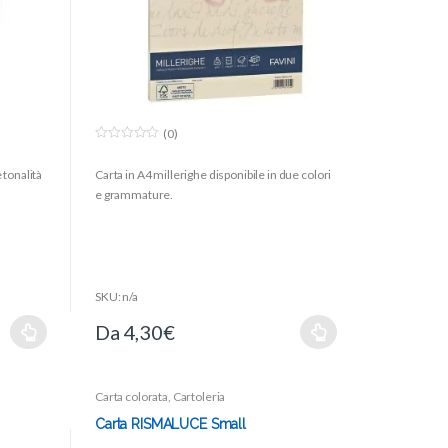
(0)
0
o
 tonalità
Carta in A4 millerighe disponibile in due colori
u
t
e grammature.
o
f
5
SKU: n/a
Da
4,30
€
Carta colorata
,
Cartoleria
Carta RISMALUCE Small