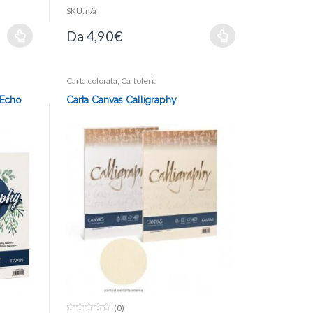
SKU: n/a
Da
4,90
€
Carta colorata
,
Cartoleria
 Echo
Carta Canvas Calligraphy
(0)