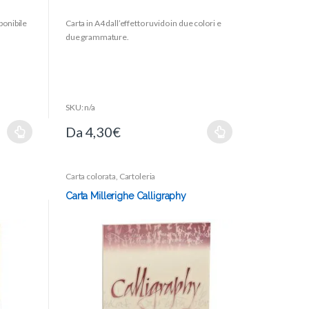
0
o
sponibile
Carta in A4 dall’effetto ruvido in due colori e
u
t
due grammature.
o
f
5
SKU: n/a
Da
4,30
€
Carta colorata
,
Cartoleria
Carta Millerighe Calligraphy