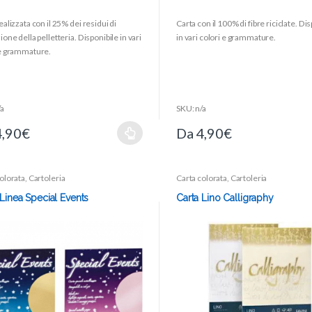
0
o
ealizzata con il 25% dei residui di
Carta con il 100% di fibre riciclate. Di
u
t
ione della pelletteria. Disponibile in vari
in vari colori e grammature.
o
f
 e grammature.
5
/a
SKU: n/a
4,90
€
Da
4,90
€
olorata
,
Cartoleria
Carta colorata
,
Cartoleria
 Linea Special Events
Carta Lino Calligraphy