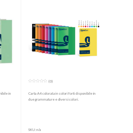
(0)
0
o
ibile in
Carta A4 colorata in colori forti disponibile in
u
t
due grammature e diversi colori.
o
f
5
SKU: n/a