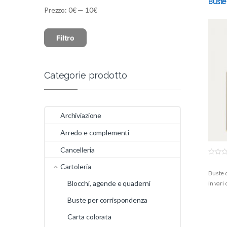
Buste
Prezzo:
0€
—
10€
Filtro
Categorie prodotto
Archiviazione
Arredo e complementi
Cancelleria
0
Cartoleria
o
Buste d
u
t
Blocchi, agende e quaderni
in vari
o
f
5
Buste per corrispondenza
Carta colorata