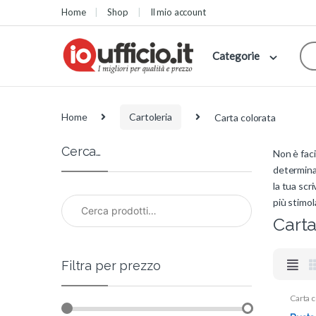
Skip to navigation
Skip to content
Home
Shop
Il mio account
Categorie
Home
Cartoleria
Carta colorata
Cerca…
Non è faci
determina
la tua scr
Cerca:
più stimol
Carta
Filtra per prezzo
Carta c