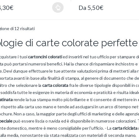
4,30
€
Da
5,50
€
zione di 12 risultati
logie di carte colorate perfette p
cquistare i tuoi
cartoncini colorati
ed inserirli nel tuo ufficio per stampare 
ta può portarsi numerosi benefici. Hai la chance di risparmiare inchiostro e 
 Devi dunque effettuare le tue attente valutazioni prima di metterti alla r
portata avanti in base alla finalità di stampa, al genere di documento che dev
altro che selezionare la
carta colorata
fra le diverse tipologie disponibili in
soddisfa tutte le esigenze in materia di economia e praticità e risulta ideal
atinata
rende la tua stampa molto più brillante e ti consente di mettere in e
 rispetto alla carta uso mano e tende ad asciugarsi in un arco di tempo nett
rochure. Non a caso, la maggior parte degli uffici di marketing e delle agen
peciale
può essere liscia o ruvida ed è disponibile in numerose colorazioni. 
e domestico, mentre è meno consigliabile per l'ufficio. - La
carta riciclata
alla media, nonostante sia stata realizzata con materiali di seconda mano.