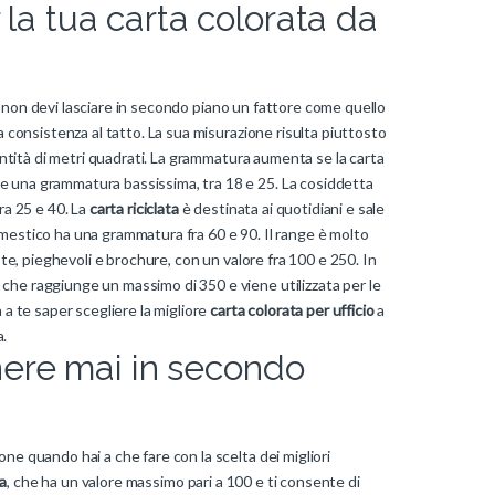
la tua carta colorata da
 non devi lasciare in secondo piano un fattore come quello
a consistenza al tatto. La sua misurazione risulta piuttosto
ntità di metri quadrati. La grammatura aumenta se la carta
 una grammatura bassissima, tra 18 e 25. La cosiddetta
ra 25 e 40. La
carta riciclata
è destinata ai quotidiani e sale
mestico ha una grammatura fra 60 e 90. Il range è molto
iste, pieghevoli e brochure, con un valore fra 100 e 250. In
che raggiunge un massimo di 350 e viene utilizzata per le
ta a te saper scegliere la migliore
carta colorata per ufficio
a
a.
nere mai in secondo
ne quando hai a che fare con la scelta dei migliori
za
, che ha un valore massimo pari a 100 e ti consente di