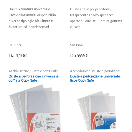
0
0
o
o
Buste a
foratura universale
Buste ad L in polipropilene,
u
u
t
t
lisce
della
Favorit
, disponibili in 3
trasparente ad alto spessore
o
o
f
f
diverse tipologie
Air, Linear e
aperte su due lati. Finitura goffrata
5
5
Superior
, ed in vari formati.
o liscia.
SKU: n/a
SKU: n/a
Da
3,10
€
Da
9,65
€
Archiviazione
,
Buste e portalistini
Archiviazione
,
Buste e portalistini
Buste a perforazione universale
Buste a perforazione universale
goffrata Copy Safe
lisce Copy Safe