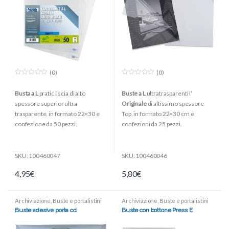
(0)
(0)
0
0
o
o
Busta a L
pratic liscia di alto
Buste a L
ultratrasparenti l’
u
u
t
t
spessore superior ultra
Originale
di altissimo spessore
o
o
f
f
trasparente, in formato 22×30 e
Top, in formato 22×30 cm e
5
5
confezione da 50 pezzi.
confezioni da 25 pezzi.
CARATTERISTICA : perfetta
CARATTERISTICA : perfetta
trasparenza
trasparenza
SKU: 100460047
SKU: 100460046
COLORE : trasparente
COLORE : trasparente
4,95
€
5,80
€
FINITURA : liscia
FINITURA : liscia
FORMATO : 22×30 cm
FORMATO : 22×30 cm
MATERIALE : Naturene®
MATERIALE : Naturene®
Archiviazione
,
Buste e portalistini
Archiviazione
,
Buste e portalistini
(Polipropilene)
(Polipropilene)
Buste adesive porta cd
Buste con bottone Press E
TIPOLOGIA : Superior
TIPOLOGIA : modello Top