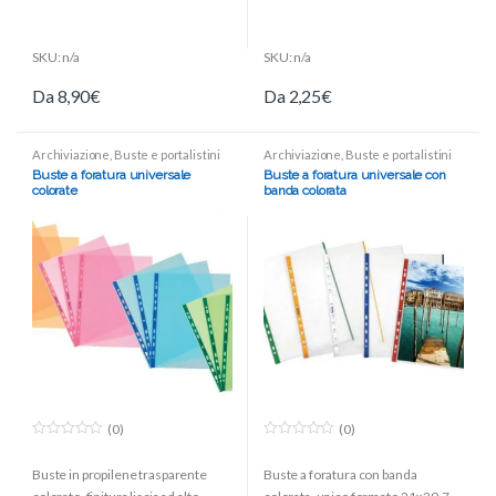
SKU: n/a
SKU: n/a
Da
8,90
€
Da
2,25
€
Archiviazione
,
Buste e portalistini
Archiviazione
,
Buste e portalistini
Buste a foratura universale
Buste a foratura universale con
colorate
banda colorata
(0)
(0)
0
0
o
o
Buste in propilene trasparente
Buste a foratura con banda
u
u
t
t