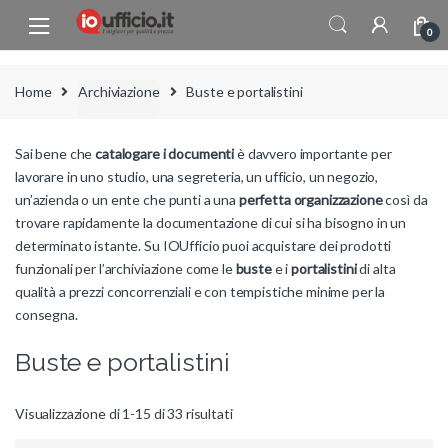
Skip to navigation
Skip to content
0
Home
Archiviazione
Buste e portalistini
Sai bene che
catalogare i documenti
è davvero importante per
lavorare in uno studio, una segreteria, un ufficio, un negozio,
un’azienda o un ente che punti a una
perfetta organizzazione
così da
trovare rapidamente la documentazione di cui si ha bisogno in un
determinato istante. Su IOUfficio puoi acquistare dei prodotti
funzionali per l’archiviazione come le
buste
e i
portalistini
di alta
qualità
a prezzi concorrenziali e con tempistiche minime per la
consegna.
Buste e portalistini
Visualizzazione di 1-15 di 33 risultati