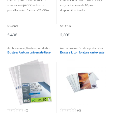
colorato, finitura liscia ad alto
colorata, unico formato 21×29,7
o
o
f
f
spessore
superior
, in 4 colori
cm, confezione da 10 pezzi
5
5
pastello, unico formato 22×30 e
disponibili in 4 colori.
confezione da 25 pezzi.
SKU: n/a
SKU: n/a
5,40
€
2,30
€
Archiviazione
,
Buste e portalistini
Archiviazione
,
Buste e portalistini
Buste a foratura universale lisce
Buste a L con foratura universale
(0)
(0)