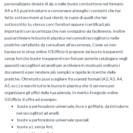
personalizzate dotate di zip o nelle buste con bottone nel formato
A4 o A5 puoi introdurre e conservare al meglio i contratti che hai
fatto sottoscrivere ai tuoi clienti, le copie di quelli che hai
sottoscritto tu stesso con i fornitori oppure i certificati più
importanti con la certezza che non svolazzino via facilmente. Inoltre
puoi archiviare le buste in plastica nei comodi raccoglitori o nelle
pratiche cartellette da consultare all’occorrenza. Come se non
bastasse lo shop online IOUfficio ti propone sia buste trasparenti
senza fori che buste trasparenti con fori per poterle catalogare negli
appositi raccoglitori ad anelli per archiviare in modo più ordinato i
documenti e per rendere più semplici e rapide le ricerche delle
pratiche. Oltretutto puoi scegliere fra svariati formati (A2, A3, A4,
A5, ecc.) e marchi tutte le buste in plastica che ti servono per
organizzare gli uffici della tua azienda. In merito il negozio online
IOUfficio ti offre ad esempio:
buste a perforazione universale, lisce o goffrate, da introdurre
nei raccoglitori ad anelli;
buste a perforazione universale speciali;
buste a L senza fori;