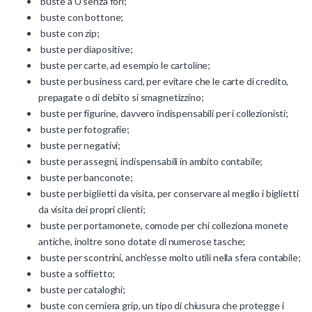
buste a U senza fori;
buste con bottone;
buste con zip;
buste per diapositive;
buste per carte, ad esempio le cartoline;
buste per business card, per evitare che le carte di credito,
prepagate o di debito si smagnetizzino;
buste per figurine, davvero indispensabili per i collezionisti;
buste per fotografie;
buste per negativi;
buste per assegni, indispensabili in ambito contabile;
buste per banconote;
buste per biglietti da visita, per conservare al meglio i biglietti
da visita dei propri clienti;
buste per portamonete, comode per chi colleziona monete
antiche, inoltre sono dotate di numerose tasche;
buste per scontrini, anch'esse molto utili nella sfera contabile;
buste a soffietto;
buste per cataloghi;
buste con cerniera grip, un tipo di chiusura che protegge i