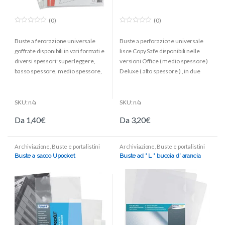
(0)
(0)
0
0
o
o
Buste a ferorazione universale
Buste a perforazione universale
u
u
t
t
goffrate disponibili in vari formati e
lisce Copy Safe disponibili nelle
o
o
f
f
diversi spessori: superleggere,
versioni Office ( medio spessore )
5
5
basso spessore, medio spessore,
Deluxe ( alto spessore ) , in due
altro spessore.
formati
21 x 29,7
e
22 x 30 .
SKU: n/a
SKU: n/a
Da
1,40
€
Da
3,20
€
Archiviazione
,
Buste e portalistini
Archiviazione
,
Buste e portalistini
Buste a sacco Upocket
Buste ad ” L ” buccia d’ arancia