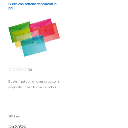
TIPOLOGIA : modello Superior
Buste con bottone trasparenti in
ppl
(0)
0
o
Buste in ppl con chiusura a bottone
u
t
disponibili in vari formati e colori.
o
f
5
SKU: n/a
Da
2,90
€