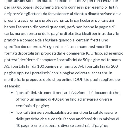
I portalistini sono dei pratici ed economici mezzi per l’archiviazione
per raggruppare i documenti tra loro connessi, per esempio i listini
dei prezzi degli articoli da far visionare ai clienti a dimostrazione della
propria trasparenza e professionalità. In particolare i portalistini
hanno l’aspetto di normali quaderni, però non hanno le pagine di
carta, ma presentano delle pagine di plastica ideali per introdurvi le
pratiche e comode da sfogliare quando si cerca in fretta uno
specifico documento. Al riguardo esistono numerosi modelli e
formati di portalistini proposti dall’e-commerce IOUfficio, ad esempio
potresti decidere di comprare i portalistini da 50 pagine nel formato
A3, i portalistini da 100 pagine nel formato A4, i portalistini da 200
pagine oppure i portalistini con le pagine colorate, eccetera. In
merito fra le proposte dello shop online IOUfficio puoi scegliere per
esempio:
i portalistini, strumenti per l’archiviazione dei documenti che
offrono un minimo di 40 pagine fino ad arrivare a diverse
centinaia di pagine;
i portalistini personalizzabili, strumenti per la catalogazione
delle pratiche che si costituiscono anch’essi da un minimo di
40 pagine sino a superare diverse centinaia di pagine;