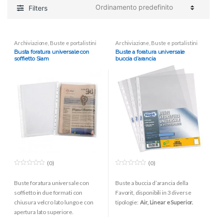
Filters
Archiviazione
,
Buste e portalistini
Archiviazione
,
Buste e portalistini
Busta foratura universale con
Buste a foratura universale
soffietto Siam
buccia d’arancia
(0)
(0)
0
0
o
o
Buste foratura universale con
Buste a buccia d’arancia della
u
u
t
t
soffietto in due formati con
Favorit, disponibili in 3 diverse
o
o
f
f
chiusura velcro lato lungo e con
tipologie:
Air, Linear e Superior.
5
5
apertura lato superiore.