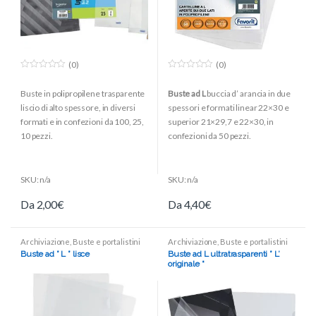
(0)
(0)
0
0
o
o
Buste in polipropilene trasparente
Buste ad L
buccia d’ arancia in due
u
u
t
t
liscio di alto spessore, in diversi
spessori e formati linear 22×30 e
o
o
f
f
formati e in confezioni da 100, 25,
superior 21×29,7 e 22×30, in
5
5
10 pezzi.
confezioni da 50 pezzi.
SKU: n/a
SKU: n/a
Da
2,00
€
Da
4,40
€
Archiviazione
,
Buste e portalistini
Archiviazione
,
Buste e portalistini
Buste ad ” L ” lisce
Buste ad L ultratrasparenti ” L’
originale “