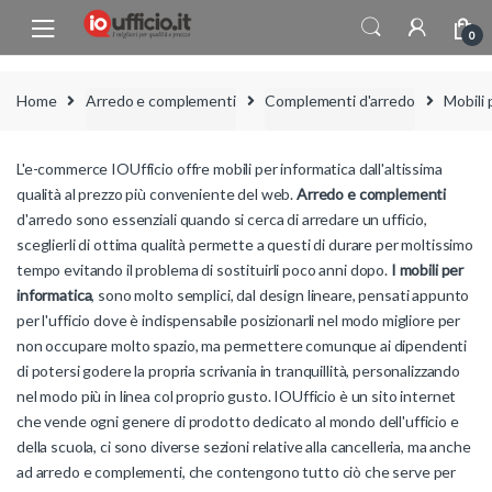
Skip to navigation
Skip to content
0
Home
Arredo e complementi
Complementi d'arredo
Mobili 
L'e-commerce IOUfficio offre mobili per informatica dall'altissima
qualità al prezzo più conveniente del web.
Arredo e complementi
d'arredo sono essenziali quando si cerca di arredare un ufficio,
sceglierli di ottima qualità permette a questi di durare per moltissimo
tempo evitando il problema di sostituirli poco anni dopo.
I mobili per
informatica
, sono molto semplici, dal design lineare, pensati appunto
per l'ufficio dove è indispensabile posizionarli nel modo migliore per
non occupare molto spazio, ma permettere comunque ai dipendenti
di potersi godere la propria scrivania in tranquillità, personalizzando
nel modo più in linea col proprio gusto. IOUfficio è un sito internet
che vende ogni genere di prodotto dedicato al mondo dell'ufficio e
della scuola, ci sono diverse sezioni relative alla cancelleria, ma anche
ad arredo e complementi, che contengono tutto ciò che serve per