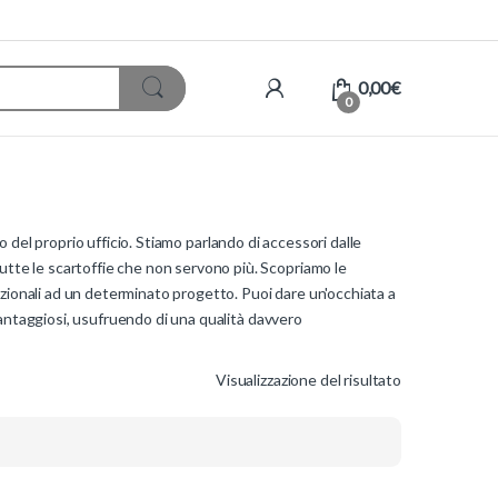
0,00
€
0
no del proprio ufficio. Stiamo parlando di accessori dalle
tutte le scartoffie che non servono più. Scopriamo le
nzionali ad un determinato progetto. Puoi dare un'occhiata a
vantaggiosi, usufruendo di una qualità davvero
Visualizzazione del risultato