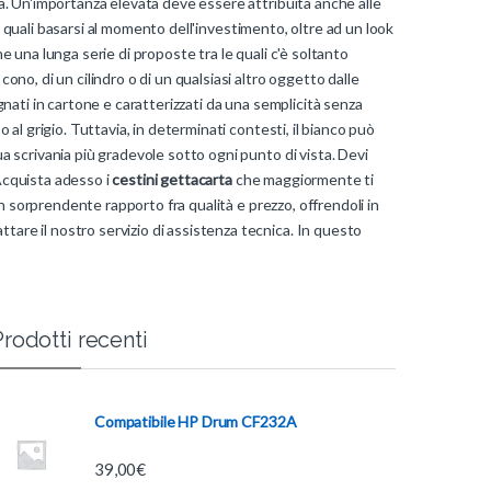
nia. Un'importanza elevata deve essere attribuita anche alle
i quali basarsi al momento dell'investimento, oltre ad un look
 una lunga serie di proposte tra le quali c'è soltanto
cono, di un cilindro o di un qualsiasi altro oggetto dalle
egnati in cartone e caratterizzati da una semplicità senza
o al grigio. Tuttavia, in determinati contesti, il bianco può
ua scrivania più gradevole sotto ogni punto di vista. Devi
 Acquista adesso i
cestini gettacarta
che maggiormente ti
n sorprendente rapporto fra qualità e prezzo, offrendoli in
tare il nostro servizio di assistenza tecnica. In questo
rodotti recenti
Compatibile HP Drum CF232A
39,00
€