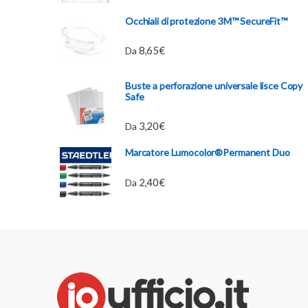
Occhiali di protezione 3M™ SecureFit™
8,65
€
Da
Buste a perforazione universale lisce Copy
Safe
3,20
€
Da
Marcatore Lumocolor®Permanent Duo
2,40
€
Da