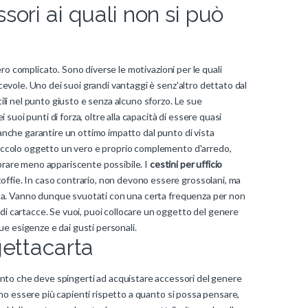
ssori ai quali non si può
ro complicato. Sono diverse le motivazioni per le quali
acevole. Uno dei suoi grandi vantaggi è senz'altro dettato dal
tili nel punto giusto e senza alcuno sforzo. Le sue
uoi punti di forza, oltre alla capacità di essere quasi
anche garantire un ottimo impatto dal punto di vista
 piccolo oggetto un vero e proprio complemento d'arredo,
mbrare meno appariscente possibile. I
cestini per ufficio
offie. In caso contrario, non devono essere grossolani, ma
vista. Vanno dunque svuotati con una certa frequenza per non
di cartacce. Se vuoi, puoi collocare un oggetto del genere
tue esigenze e dai gusti personali.
 gettacarta
mento che deve spingerti ad acquistare accessori del genere
ono essere più capienti rispetto a quanto si possa pensare,