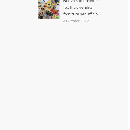
Nuovo sito on-line –
IoUfficio vendita
forniture per ufficio
31 Ottobre 2019