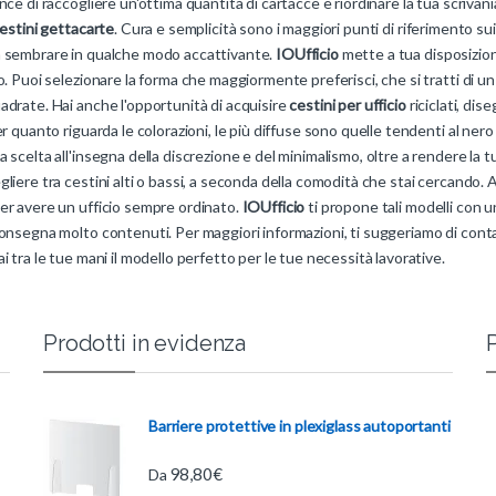
nce di raccogliere un'ottima quantità di cartacce e riordinare la tua scriva
estini gettacarte
. Cura e semplicità sono i maggiori punti di riferimento su
 sembrare in qualche modo accattivante.
IOUfficio
mette a tua disposizione
o. Puoi selezionare la forma che maggiormente preferisci, che si tratti di un 
drate. Hai anche l'opportunità di acquisire
cestini per ufficio
riciclati, dis
er quanto riguarda le colorazioni, le più diffuse sono quelle tendenti al nero 
 scelta all'insegna della discrezione e del minimalismo, oltre a rendere la t
liere tra cestini alti o bassi, a seconda della comodità che stai cercando.
er avere un ufficio sempre ordinato.
IOUfficio
ti propone tali modelli con u
onsegna molto contenuti. Per maggiori informazioni, ti suggeriamo di contat
i tra le tue mani il modello perfetto per le tue necessità lavorative.
Prodotti in evidenza
P
Barriere protettive in plexiglass autoportanti
98,80
€
Da