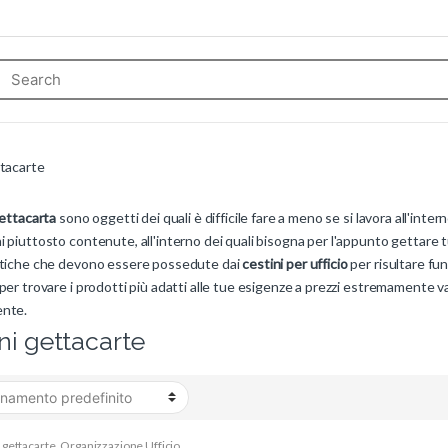
ttacarte
gettacarta
sono oggetti dei quali è difficile fare a meno se si lavora all'inter
 piuttosto contenute, all'interno dei quali bisogna per l'appunto gettare 
stiche che devono essere possedute dai
cestini per ufficio
per risultare fu
per trovare i prodotti più adatti alle tue esigenze a prezzi estremamente 
ente.
ni gettacarte
 gettacarte
,
Organizzazione Ufficio