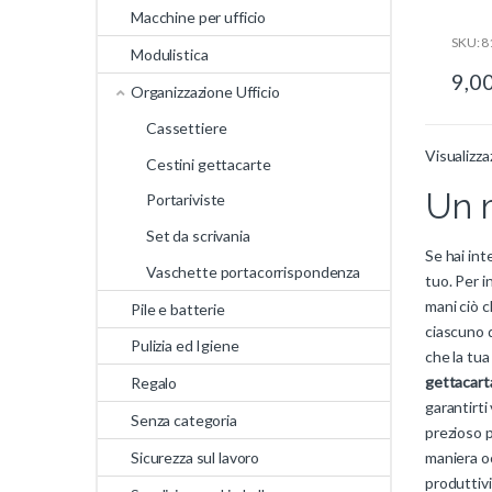
Macchine per ufficio
SKU: 8
Modulistica
9,0
Organizzazione Ufficio
Cassettiere
Visualizza
Cestini gettacarte
Un m
Portariviste
Set da scrivania
Se hai int
Vaschette portacorrispondenza
tuo. Per i
mani ciò c
Pile e batterie
ciascuno 
Pulizia ed Igiene
che la tua
gettacart
Regalo
garantirti
Senza categoria
prezioso p
Sicurezza sul lavoro
maniera oc
produttivi