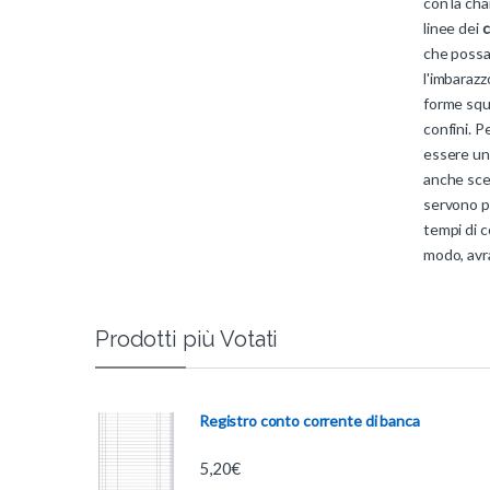
con la cha
linee dei
c
che possa
l'imbarazz
forme squa
confini. P
essere una
anche sceg
servono p
tempi di c
modo, avra
Prodotti più Votati
Registro conto corrente di banca
5,20
€