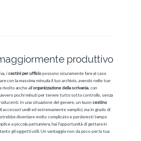
o maggiormente produttivo
va, i
cestini per ufficio
possono sicuramente fare al caso
are con la massima minuzia il tuo archivio, avendo nelle tue
 rivolto anche all'
organizzazione della scrivania
, con
avvero pochi minuti per tenere tutto sotto controllo, senza
oproducenti. In una situazione del genere, un buon
cestino
 accessori umili ed estremamente semplici, ma in grado di
oro potrebbe diventare molto complicato e perderesti tempo
mplice e piccola pattumiera, hai l'opportunità di gettare in
tanto gli oggetti utili. Un vantaggio non da poco per la tua