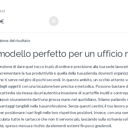
133
0
€
zione del risultato
odello perfetto per un uffici
enzione di dare quel tocco in più di ordine e precisione alla tua sede lavorati
ncrementare la tua produttività e quella della tua azienda, dovresti organizz
he ti serve nel giro di pochi secondi. In questo ambito, un occhio attento va
degli oggetti con una locazione ben precisa e metodica. Possono bastare d
 cattedra sia invasa da un'autentica invasione di scartoffie inutili e contr
a
può sicuramente darti una grossa mano nel quotidiano. Stiamo parlando di
 vantaggi tangibili nella tua professione. Senza questi cestini, il tuo lav
er posizionare i vari fogli nelle loro rispettive posizioni. Invece, con una se
ulata tutte le cartacce che non ti servono più, lasciando sulla scrivania sol
tà, spesso messa a rischio da elementi esterni fin poco gradevoli.