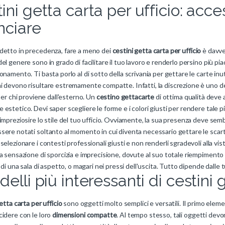
ini getta carta per ufficio: acce
nciare
detto in precedenza, fare a meno dei
cestini getta carta per ufficio
è davve
el genere sono in grado di facilitare il tuo lavoro e renderlo persino più pi
onamento. Ti basta porlo al di sotto della scrivania per gettare le carte inu
 devono risultare estremamente compatte. Infatti, la discrezione è uno dei s
 per chi proviene dall'esterno. Un
cestino gettacarte
di ottima qualità deve 
estetico. Devi saper scegliere le forme e i colori giusti per rendere tale
impreziosire lo stile del tuo ufficio. Ovviamente, la sua presenza deve se
ere notati soltanto al momento in cui diventa necessario gettare le scart
selezionare i contesti professionali giusti e non renderli sgradevoli alla 
a sensazione di sporcizia e imprecisione, dovute al suo totale riempimento 
i di una sala di aspetto, o magari nei pressi dell'uscita. Tutto dipende dalle 
delli più interessanti di cestini
etta carta per ufficio
sono oggetti molto semplici e versatili. Il primo ele
cidere con le loro
dimensioni compatte
. Al tempo stesso, tali oggetti dev