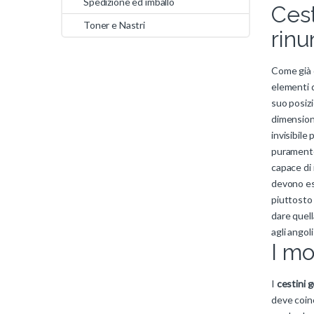
Spedizione ed imballo
Cest
Toner e Nastri
rinu
Come già 
elementi d
suo posizi
dimensioni
invisibile
puramente 
capace di 
devono ess
piuttosto 
dare quell
agli angol
I mo
I
cestini g
deve coin