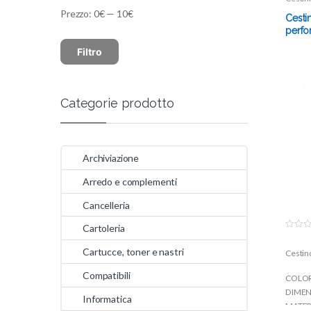
Prezzo:
0€
—
10€
Cestin
perfo
Filtro
Categorie prodotto
Archiviazione
Arredo e complementi
Cancelleria
Cartoleria
0
o
Cartucce, toner e nastri
Cestino
u
t
o
Compatibili
COLORE
f
5
DIMEN
Informatica
MATERI