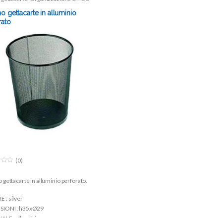
o gettacarte in alluminio
rato
(0)
 gettacarte in alluminio perforato.
 : silver
SIONI : h35xØ29
ALE : alluminio