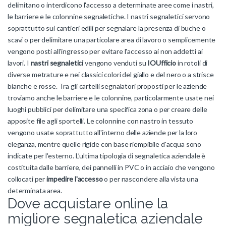
delimitano o interdicono l'accesso a determinate aree come i nastri,
le barriere e le colonnine segnaletiche. I nastri segnaletici servono
soprattutto sui cantieri edili per segnalare la presenza di buche o
scavi o per delimitare una particolare area di lavoro o semplicemente
vengono posti all'ingresso per evitare l'accesso ai non addetti ai
lavori. I
nastri segnaletici
vengono venduti su
IOUfficio
in rotoli di
diverse metrature e nei classici colori del giallo e del nero o a strisce
bianche e rosse. Tra gli cartelli segnalatori proposti per le aziende
troviamo anche le barriere e le colonnine, particolarmente usate nei
luoghi pubblici per delimitare una specifica zona o per creare delle
apposite file agli sportelli. Le colonnine con nastro in tessuto
vengono usate soprattutto all'interno delle aziende per la loro
eleganza, mentre quelle rigide con base riempibile d'acqua sono
indicate per l'esterno. L’ultima tipologia di segnaletica aziendale è
costituita dalle barriere, dei pannelli in PVC o in acciaio che vengono
collocati per
impedire l'accesso
o per nascondere alla vista una
determinata area.
Dove acquistare online la
migliore segnaletica aziendale