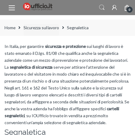
Skip to navigation
Skip to content
0
Home
Sicurezza sul lavoro
Segnaletica
In Italia, per garantire
sicurezza e protezione
sui luoghi di lavoro è
stato emanato il D.lgs. 81/08 che qualifica anche la segnaletica
aziendale come un mezzo di prevenzione e protezione dei lavoratori.
La
segnaletica di sicurezza
serve per attirare l'attenzione del
lavoratore o del visitatore in modo chiaro ed inequivocabile che si è in
presenza di un rischio o di una situazione potenzialmente pericolosa.
Negli art. 161 e 162 del Testo Unico sulla salute e la sicurezza sul
luogo di lavoro vengono elencati e descritti i diversi tipi di cartelli
segnalatori, da affiggere a seconda delle situazioni di pericolosità. Se
anche la vostra azienda ha l'obbligo di affiggere specifici
cartelli
segnaletici
, su IOUfficio trovate in vendita a prezzi molto
convenienti un'ampia selezione di segnaletica aziendale.
Segnaletica