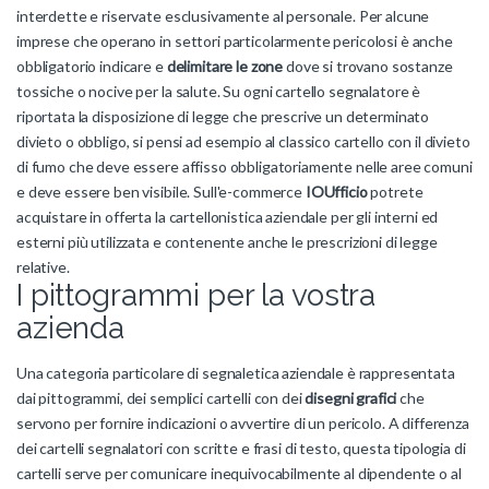
interdette e riservate esclusivamente al personale. Per alcune
imprese che operano in settori particolarmente pericolosi è anche
obbligatorio indicare e
delimitare le zone
dove si trovano sostanze
tossiche o nocive per la salute. Su ogni cartello segnalatore è
riportata la disposizione di legge che prescrive un determinato
divieto o obbligo, si pensi ad esempio al classico cartello con il divieto
di fumo che deve essere affisso obbligatoriamente nelle aree comuni
e deve essere ben visibile. Sull'e-commerce
IOUfficio
potrete
acquistare in offerta la cartellonistica aziendale per gli interni ed
esterni più utilizzata e contenente anche le prescrizioni di legge
relative.
I pittogrammi per la vostra
azienda
Una categoria particolare di segnaletica aziendale è rappresentata
dai pittogrammi, dei semplici cartelli con dei
disegni grafici
che
servono per fornire indicazioni o avvertire di un pericolo. A differenza
dei cartelli segnalatori con scritte e frasi di testo, questa tipologia di
cartelli serve per comunicare inequivocabilmente al dipendente o al