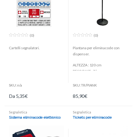
(0)
(0)
0
0
o
o
Cartelli segnalatori.
Piantana per eliminacode con
u
u
t
t
dispenser.
o
o
f
f
5
5
ALTEZZA : 120 cm
PESO BASE : 7 kg
DISPENSER : Si
SKU: n/a
SKU: TR/PIANK
Da
5,35
€
85,90
€
Segnaletica
Segnaletica
Sistema eliminacode elettronico
Tickets per eliminacode