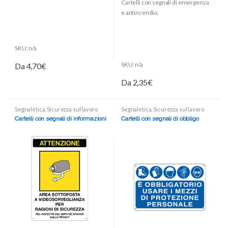
Cartelli con segnali di emergenza
u
f
t
5
e antincendio.
o
f
5
SKU: n/a
SKU: n/a
Da
4,70
€
Da
2,35
€
Segnaletica
,
Sicurezza sul lavoro
Segnaletica
,
Sicurezza sul lavoro
Cartelli con segnali di informazioni
Cartelli con segnali di obbligo