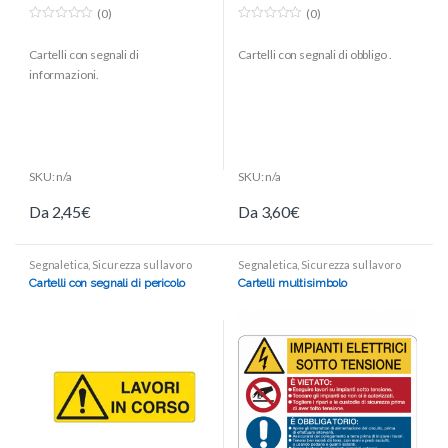
(0)
(0)
0
0
o
o
Cartelli con segnali di
Cartelli con segnali di obbligo .
u
u
t
t
informazioni.
o
o
f
f
5
5
SKU: n/a
SKU: n/a
Da
2,45
€
Da
3,60
€
Segnaletica
,
Sicurezza sul lavoro
Segnaletica
,
Sicurezza sul lavoro
Cartelli con segnali di pericolo
Cartelli multisimbolo