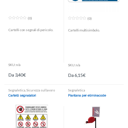
(0)
(0)
0
0
o
o
Cartelli con segnali di pericolo.
Cartelli multisimbolo.
u
u
t
t
o
o
f
f
5
5
SKU: n/a
SKU: n/a
Da
3,40
€
Da
6,15
€
Segnaletica
,
Sicurezza sul lavoro
Segnaletica
Cartelli segnalatori
Piantana per eliminacode