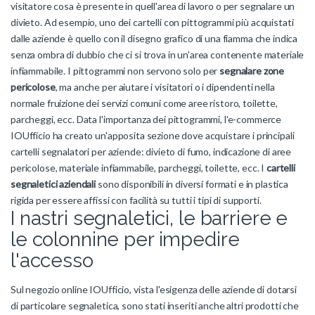
visitatore cosa è presente in quell'area di lavoro o per segnalare un
divieto. Ad esempio, uno dei cartelli con pittogrammi più acquistati
dalle aziende è quello con il disegno grafico di una fiamma che indica
senza ombra di dubbio che ci si trova in un'area contenente materiale
infiammabile. I pittogrammi non servono solo per
segnalare zone
pericolose
, ma anche per aiutare i visitatori o i dipendenti nella
normale fruizione dei servizi comuni come aree ristoro, toilette,
parcheggi, ecc. Data l'importanza dei pittogrammi, l'e-commerce
IOUfficio ha creato un'apposita sezione dove acquistare i principali
cartelli segnalatori per aziende: divieto di fumo, indicazione di aree
pericolose, materiale infiammabile, parcheggi, toilette, ecc. I
cartelli
segnaletici aziendali
sono disponibili in diversi formati e in plastica
rigida per essere affissi con facilità su tutti i tipi di supporti.
I nastri segnaletici, le barriere e
le colonnine per impedire
l'accesso
Sul negozio online IOUfficio, vista l'esigenza delle aziende di dotarsi
di particolare segnaletica, sono stati inseriti anche altri prodotti che