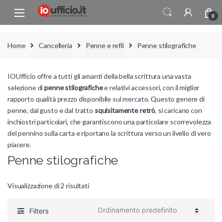
Skip to navigation
Skip to content
0
Home
Cancelleria
Penne e refil
Penne stilografiche
IOUfficio offre a tutti gli amanti della bella scrittura una vasta
selezione di
penne stilografiche
e relativi accessori, con il miglior
rapporto qualità prezzo disponibile sul mercato. Questo genere di
penne, dal gusto e dal tratto
squisitamente retrò
, si caricano con
inchiostri particolari, che garantiscono una particolare scorrevolezza
del pennino sulla carta e riportano la scrittura verso un livello di vero
piacere.
Penne stilografiche
Visualizzazione di 2 risultati
Filters