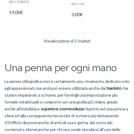
SKU: 958652
SKU: n/a
19,00
€
3,00
€
Visualizzazione di 2 risultati
Una penna per ogni mano
La penna stilografica non è certamente uno strumento dedicato solo
agli appassionati, ma anzi può essere utilizzata anche dai
bambini
che
stanno imparando a scrivere, per fornirgli una impostazione più
formale ed abituarli a comporre con una grafia più chiara, grazie
anche all’indubbia e
superiore scorrevolezza
rispetto ad una penna a
sfera ed alla conseguente necessità di scrivere più lentamente.
IOUfficio dispone anche di articoli usa e getta, dal costo più
contenuto, idonei anche per chi non vuole vincolarsi all’uso delle