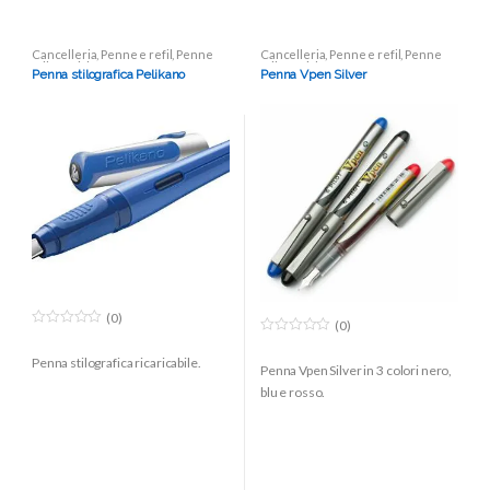
Cancelleria
,
Penne e refil
,
Penne
Cancelleria
,
Penne e refil
,
Penne
stilografiche
stilografiche
Penna stilografica Pelikano
Penna Vpen Silver
(0)
(0)
0
0
o
o
Penna stilografica ricaricabile.
u
Penna Vpen Silver in 3 colori nero,
u
t
t
o
blu e rosso.
o
f
f
5
5