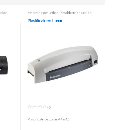
 caldo
,
Macchine per ufficio
,
Plastificatrice a caldo
,
Plastificatrici
Plastificatrice Lunar
(0)
0
o
Plastificatrice Lunar A4 e A3.
u
t
o
f