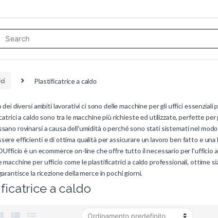
ci
Plastificatrice a caldo
o dei diversi ambiti lavorativi ci sono delle macchine per gli uffici essenziali 
icatrici a caldo sono tra le macchine più richieste ed utilizzate, perfette pe
sano rovinarsi a causa dell'umidità o perché sono stati sistemati nel modo s
ere efficienti e di ottima qualità per assicurare un lavoro ben fatto e un
IOUfficio è un ecommerce on-line che offre tutto il necessario per l'ufficio a
 macchine per ufficio come le plastificatrici a caldo professionali, ottime si
garantisce la ricezione della merce in pochi giorni.
ificatrice a caldo