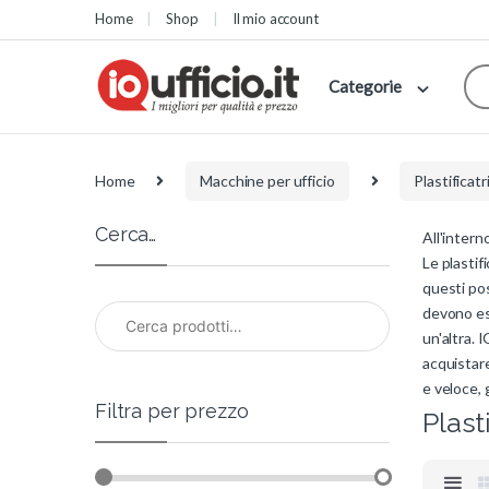
Skip to navigation
Skip to content
Home
Shop
Il mio account
Categorie
Home
Macchine per ufficio
Plastificatri
Cerca…
All'intern
Le plastif
questi pos
Cerca:
devono ess
un'altra. 
acquistare
e veloce, 
Filtra per prezzo
Plast