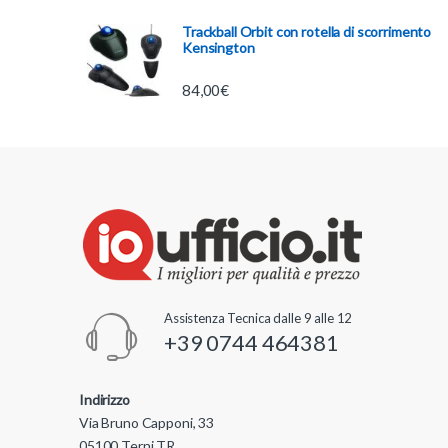
Trackball Orbit con rotella di scorrimento
Kensington
84,00
€
Assistenza Tecnica dalle 9 alle 12
+39 0744 464381
Indirizzo
Via Bruno Capponi, 33
05100 Terni TR