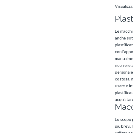
Visualizzaz
Plast
Le macchin
anche sott
plastifica
con l'appo
manualmen
ricorrere 
personale,
costosa, m
usare e in
plastifica
acquistare
Macch
Lo scopo p
più brevi, 
utilizzo s