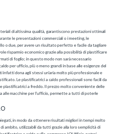
eriali di altissima qualità, garantiscono prestazioni ottimali
urante le presentazioni commerciali o i meeting, le
rullo o due, per avere un risultato perfetto e facile da tagliare
le risparmio economico grazie alla possibilità di plastificare
ati di foglio; in questo modo non sarà necessario
a caldo per ufficio, più o meno grandi in base alle esigenze del
i infatti dona agli stessi un'aria molto più professionale e
ficato. Le plastificatrici a caldo professionali sono facili da
le plastificatrici a freddo. Il prezzo molto conveniente delle
ta alle macchine per l'ufficio, permette a tutti di poterle
do
piegati, in modo da ottenere risultati migliori in tempi molto
 ambito, utilizzabili da tutti grazie alla loro semplicità di
astificatrice a caldo sull'e-commerce IOUfficio, potrai