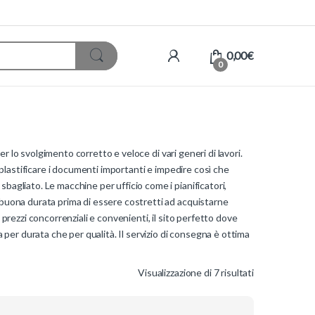
0,00
€
0
per lo svolgimento corretto e veloce di vari generi di lavori.
r plastificare i documenti importanti e impedire così che
bagliato. Le macchine per ufficio come i pianificatori,
a buona durata prima di essere costretti ad acquistarne
 prezzi concorrenziali e convenienti, il sito perfetto dove
a per durata che per qualità. Il servizio di consegna è ottima
Visualizzazione di 7 risultati