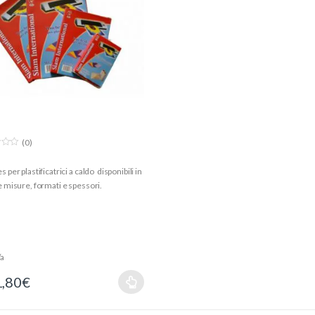
(0)
 per plastificatrici a caldo disponibili in
 misure, formati e spessori.
/a
1,80
€