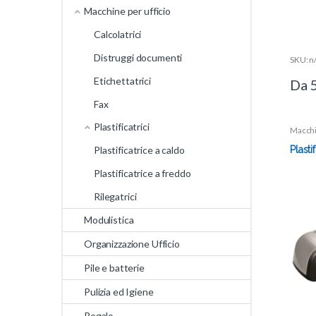
5
Macchine per ufficio
Calcolatrici
Distruggi documenti
SKU: n
Etichettatrici
Da
Fax
Plastificatrici
Macchi
Plastifi
Plastificatrice a caldo
Plasti
Plastificatrice a freddo
Rilegatrici
Modulistica
Organizzazione Ufficio
Pile e batterie
Pulizia ed Igiene
Regalo