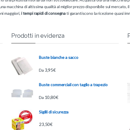
na macchina di altissima qualità al miglior prezzo disponibile sul mercato, 
ni maggiori,
i tempi rapidi di consegna
ti garantiscono la ricezione quasi i
Prodotti in evidenza
P
Buste bianche a sacco
3,95
€
Da
Buste commerciali con taglio a trapezio
10,80
€
Da
Sigilli di sicurezza
23,50
€