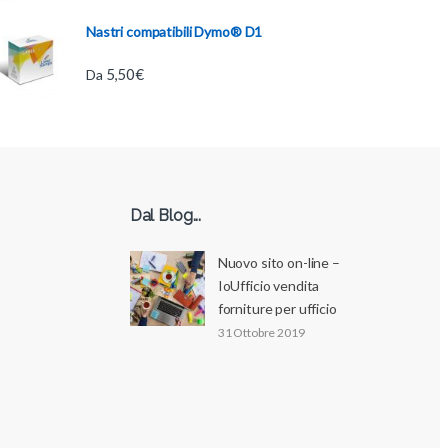
Nastri compatibili Dymo® D1
5,50
€
Da
Dal Blog...
Nuovo sito on-line –
IoUfficio vendita
forniture per ufficio
31 Ottobre 2019