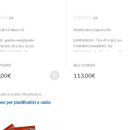
(0)
(0)
0
o
icatrice Saturn 3i.
Plastificatrice Spectra A3.
u
t
o
 : grafite metallizzato
DIMENSIONI : 7,8 x 47 x 16,2 cm
f
5
IONI : 56 x 16 x 12 cm
FORMATO MASSIMO : A3
TO MASSIMO : A3
TIPOLOGIA : plastificatrice a caldo
 2,10 Kg
VELOCITÀ DI PLASTIFICAZIONE : 30
IA : plastificatrice a freddo ed a caldo
5736001
SKU: 5738301
TÀ DI PLASTIFICAZIONE : 300 mm/min
,00
€
113,00
€
icatrice a caldo
,
Plastificatrici
s per plastificatrici a caldo