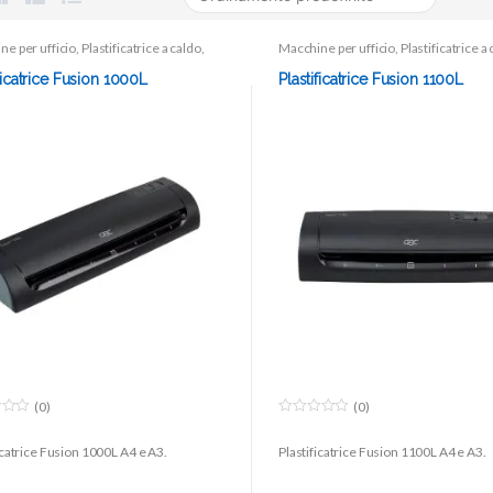
ne per ufficio
,
Plastificatrice a caldo
,
Macchine per ufficio
,
Plastificatrice a
catrici
Plastificatrici
ficatrice Fusion 1000L
Plastificatrice Fusion 1100L
(0)
(0)
0
o
icatrice Fusion 1000L A4 e A3.
Plastificatrice Fusion 1100L A4 e A3.
u
t
o
f