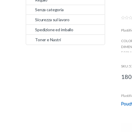
Senza categoria
Sicurezza sul lavoro
0
o
Spedizione ed imballo
Plastif
u
t
o
Toner e Nastri
COLORE
f
5
DIMENS
FORMA
PESO :
TIPOLOG
SKU: 
VELOCI
180
Plastif
Pouche