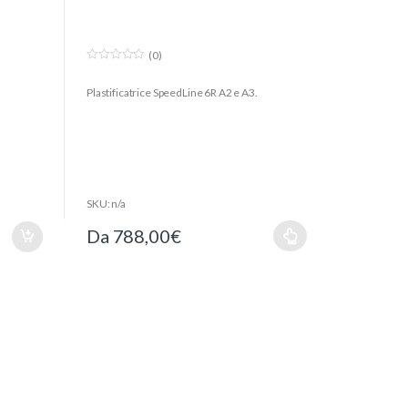
(0)
0
o
Plastificatrice SpeedLine 6R A2 e A3.
u
t
o
f
5
0 mm/min
SKU: n/a
Da
788,00
€