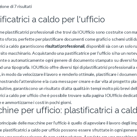
ione di 7 risultati
ificatrici a caldo per l'ufficio
e plastificatrici professionali che trovi da IOUfficio sono costruite con mat
o sforzo, perfette per plastificare documenti come grafici o schemi utili d
trici a caldo garantiscono
risultati professionali
, disponibili sia con un solo 
sito macchinario. Acquistando una pastificatrice per l'ufficio si ha un notevo
te o automaticamente ogni genere di documento stampato su diversi form
ad una tipografia. IOUfficio offre diversi tipi di plastificatrici professionali 
 in modo da velocizzare il lavoro e renderlo ottimale, plastificare i document
ostrando l'attenzione e la cura messa per creare e dar vita al progetto plasti
tuitive, garantiscono un risultato di alta qualità in tempi molto più brevi del
trici a caldo per ufficio che è possibile trovare sulla pagina IOUfficio dedica
 e ammortizzarne i costi in pochi giorni.
ine per ufficio: plastificatrici a cal
rincipale delle macchine per l'ufficio è quello di agevolare il lavoro degli im
le plastificatrici a caldo per ufficio possono essere sfruttate in ogni genere di
ono una preziosa risorsa da non sottovalutare. Acquista ora una macchina pl