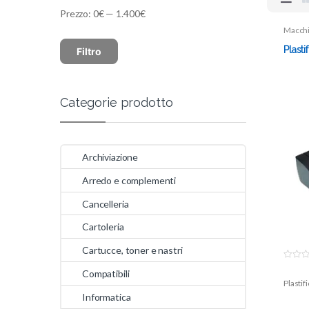
Prezzo:
0€
—
1.400€
Macchi
Plastifi
Plasti
Filtro
Categorie prodotto
Archiviazione
Arredo e complementi
Cancelleria
Cartoleria
Cartucce, toner e nastri
0
Compatibili
o
Plastif
u
t
Informatica
o
f