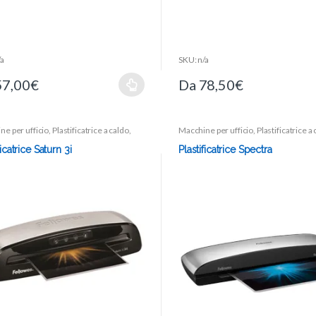
5
/a
SKU: n/a
57,00
€
Da
78,50
€
ne per ufficio
,
Plastificatrice a caldo
,
Macchine per ufficio
,
Plastificatrice a
catrici
Plastificatrici
ficatrice Saturn 3i
Plastificatrice Spectra