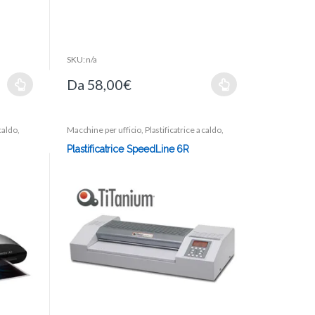
5
SKU: n/a
Da
58,00
€
 caldo
,
Macchine per ufficio
,
Plastificatrice a caldo
,
Plastificatrici
Plastificatrice SpeedLine 6R