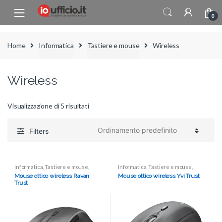
Skip to navigation
Skip to content
0
Home
Informatica
Tastiere e mouse
Wireless
Wireless
Visualizzazione di 5 risultati
Filters
Informatica
,
Tastiere e mouse
,
Informatica
,
Tastiere e mouse
,
Wireless
Wireless
Mouse ottico wireless Ravan
Mouse ottico wireless Yvi Trust
Trust