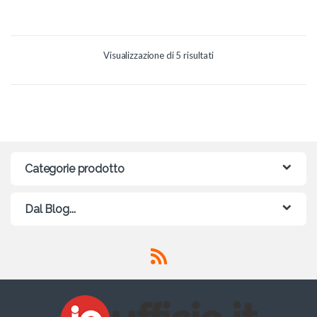
tasti funzione
Portata wireless fino a 10 metri
2 batterie AAA
Visualizzazione di 5 risultati
MOUSE
Pulsante per la selezione della
velocità (800/1200/1600 DPI)
Portata wireless fino a 10 metri
Interruttore di
accensione/spegnimento
2 batterie AAA
Categorie prodotto
Dal Blog...