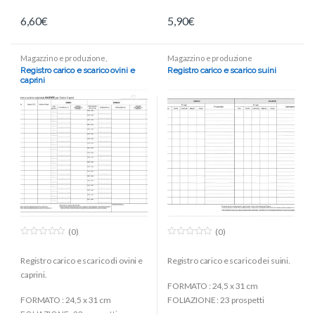
6,60
€
5,90
€
Magazzino e produzione
,
Magazzino e produzione
Modulistica
Registro carico e scarico ovini e
Registro carico e scarico suini
caprini
(0)
(0)
0
0
o
o
Registro carico e scarico di ovini e
Registro carico e scarico dei suini.
u
u
t
t
caprini.
o
o
FORMATO : 24,5 x 31 cm
f
f
5
5
FORMATO : 24,5 x 31 cm
FOLIAZIONE : 23 prospetti
FOLIAZIONE : 23 prospetti