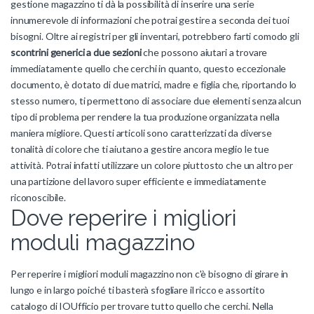
gestione magazzino ti dà la possibilità di inserire una serie
innumerevole di informazioni che potrai gestire a seconda dei tuoi
bisogni. Oltre ai registri per gli inventari, potrebbero farti comodo gli
scontrini generici a due sezioni
che possono aiutari a trovare
immediatamente quello che cerchi in quanto, questo eccezionale
documento, è dotato di due matrici, madre e figlia che, riportando lo
stesso numero, ti permettono di associare due elementi senza alcun
tipo di problema per rendere la tua produzione organizzata nella
maniera migliore. Questi articoli sono caratterizzati da diverse
tonalità di colore che ti aiutano a gestire ancora meglio le tue
attività. Potrai infatti utilizzare un colore piuttosto che un altro per
una partizione del lavoro super efficiente e immediatamente
riconoscibile.
Dove reperire i migliori
moduli magazzino
Per reperire i migliori moduli magazzino non c'è bisogno di girare in
lungo e in largo poiché ti basterà sfogliare il ricco e assortito
catalogo di IOUfficio per trovare tutto quello che cerchi. Nella