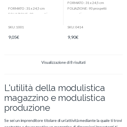
FORMATO : 31 x 24,5 cm
f
f
5
5
FORMATO : 31 x 24,5 cm
FOLIAZIONE : 93 prospetti
FOLIAZIONE : 93 prospetti
numerati
SKU: 1001
SKU: 0414
9,05
€
9,90
€
Visualizzazione di 8 risultati
L'utilità della modulistica
magazzino e modulistica
produzione
Se sei un imprenditore titolare di un'attività mediante la quale ti trovi
costretto a dover gestire un magazzino di dimensioni importanti ti