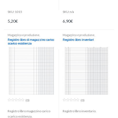
SKU: 1015
SKU: n/a
5,20
€
6,90
€
Magazzino e produzione
,
Magazzino e produzione
,
Modulistica
Modulistica
Registro libro di magazzino carico
Registro libro inventari
scarico esistenza
(0)
(0)
0
0
o
o
Registro libro magazzino carico
Registro libro inventario.
u
u
t
t
scarico esistenza.
o
o