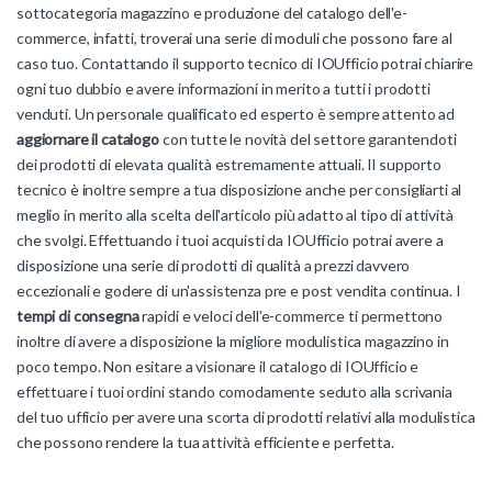
sottocategoria magazzino e produzione del catalogo dell'e-
commerce, infatti, troverai una serie di moduli che possono fare al
caso tuo. Contattando il supporto tecnico di IOUfficio potrai chiarire
ogni tuo dubbio e avere informazioni in merito a tutti i prodotti
venduti. Un personale qualificato ed esperto è sempre attento ad
aggiornare il catalogo
con tutte le novità del settore garantendoti
dei prodotti di elevata qualità estremamente attuali. Il supporto
tecnico è inoltre sempre a tua disposizione anche per consigliarti al
meglio in merito alla scelta dell'articolo più adatto al tipo di attività
che svolgi. Effettuando i tuoi acquisti da IOUfficio potrai avere a
disposizione una serie di prodotti di qualità a prezzi davvero
eccezionali e godere di un'assistenza pre e post vendita continua. I
tempi di consegna
rapidi e veloci dell'e-commerce ti permettono
inoltre di avere a disposizione la migliore modulistica magazzino in
poco tempo. Non esitare a visionare il catalogo di IOUfficio e
effettuare i tuoi ordini stando comodamente seduto alla scrivania
del tuo ufficio per avere una scorta di prodotti relativi alla modulistica
che possono rendere la tua attività efficiente e perfetta.