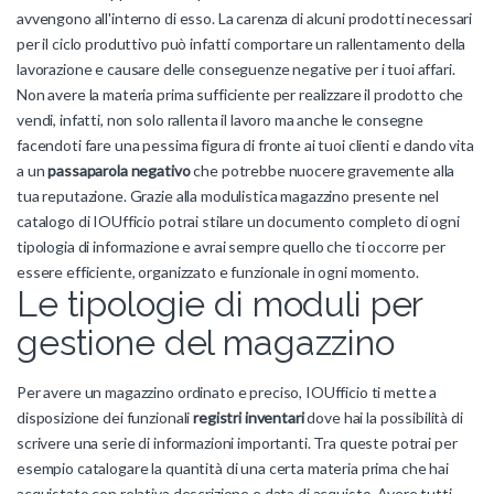
avvengono all'interno di esso. La carenza di alcuni prodotti necessari
per il ciclo produttivo può infatti comportare un rallentamento della
lavorazione e causare delle conseguenze negative per i tuoi affari.
Non avere la materia prima sufficiente per realizzare il prodotto che
vendi, infatti, non solo rallenta il lavoro ma anche le consegne
facendoti fare una pessima figura di fronte ai tuoi clienti e dando vita
a un
passaparola negativo
che potrebbe nuocere gravemente alla
tua reputazione. Grazie alla modulistica magazzino presente nel
catalogo di IOUfficio potrai stilare un documento completo di ogni
tipologia di informazione e avrai sempre quello che ti occorre per
essere efficiente, organizzato e funzionale in ogni momento.
Le tipologie di moduli per
gestione del magazzino
Per avere un magazzino ordinato e preciso, IOUfficio ti mette a
disposizione dei funzionali
registri inventari
dove hai la possibilità di
scrivere una serie di informazioni importanti. Tra queste potrai per
esempio catalogare la quantità di una certa materia prima che hai
acquistato con relativa descrizione e data di acquisto. Avere tutti