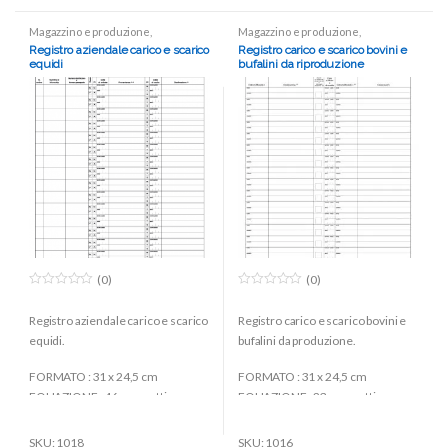
Magazzino e produzione
,
Magazzino e produzione
,
Modulistica
Modulistica
Registro aziendale carico e scarico
Registro carico e scarico bovini e
equidi
bufalini da riproduzione
(0)
(0)
0
0
o
o
Registro aziendale carico e scarico
Registro carico e scarico bovini e
u
u
t
t
equidi.
bufalini da produzione.
o
o
f
f
5
5
FORMATO : 31 x 24,5 cm
FORMATO : 31 x 24,5 cm
FOLIAZIONE : 46 prospetti
FOLIAZIONE : 23 prospetti
SKU: 1018
SKU: 1016