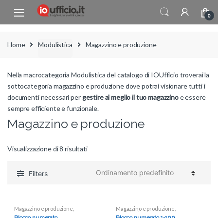
Skip to navigation
Skip to content
0
Home
Modulistica
Magazzino e produzione
Nella macrocategoria Modulistica del catalogo di IOUfficio troverai la
sottocategoria magazzino e produzione dove potrai visionare tutti i
documenti necessari per
gestire al meglio il tuo magazzino
e essere
sempre efficiente e funzionale.
Magazzino e produzione
Visualizzazione di 8 risultati
Filters
Magazzino e produzione
,
Magazzino e produzione
,
Modulistica
Modulistica
Blocco numerato
Blocco numerato 1-100