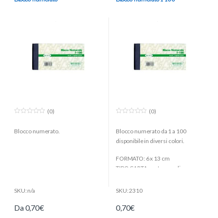
(0)
(0)
0
0
o
o
Blocco numerato.
Blocco numerato da 1 a 100
u
u
t
t
disponibile in diversi colori.
o
o
f
f
5
5
FORMATO: 6 x 13 cm
TIPO CARTA: carta semplice
colorata
N.ro FOGLI: 100
SKU: n/a
SKU: 2310
ORIENTAMENTO: orizzontale
Da
0,70
€
0,70
€