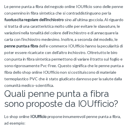
Le penne punta a fibra del negozio online IOUfficio
sono delle penne
con pennino in fibra sintetica che si contraddistinguono per la
fuoriuscita
regolare
dell’inchiostro
sino all’ultima gocciola. Al riguardo
si tratta di una caratteristica molto utile per evitare le sbavature, le
variazioni nella tonalità del colore dell’inchiostro e di annacquare la
carta con l’inchiostro medesimo. Inoltre, a seconda del modello, le
penne punta a fibra
dell’e-commerce IOUfficio
hanno la peculiarità di
poter essere ricaricate con dell’altro inchiostro. Oltretutto le biro
con punta in fibra sintetica permettono di variare il tratto sul foglio e
sono rigorosamente Pvc-Free. Questo significa che le penne punta a
fibra dello shop online IOUfficio
non si costituiscono di materiale
termoplastico PVC
che è stato giudicato dannoso per la salute dalla
comunità medico-scientifica.
Quali penne punta a fibra
sono proposte da IOUfficio?
Lo shop online
IOUfficio
propone innumerevoli penne punta a fibra,
ad esempio: