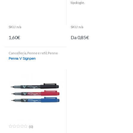
f
f
tipologie.
5
5
SKU: n/a
SKU: n/a
1,60
€
Da
0,85
€
Cancelleria
,
Penne e refil
,
Penne
punta in fibra
Penna V Signpen
(0)
0