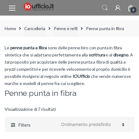
Skip to navigation
Skip to content
0
Home
Cancelleria
Penne e refil
Penne punta in fibra
Le
penne punta a fibra
sono delle penne biro con punta in fibra
sintetica che si adattano perfettamente alla
scrittura
e al
disegno
. A
tal proposito per acquistare delle penne punta a fibra di qualità a
prezzi competitivi e per riceverle velocemente al proprio domicilio è
possibile rivolgersi al negozio online
IOUfficio
che vende numerose
marche e modelli di penne fra cui scegliere.
Penne punta in fibra
Visualizzazione di 7 risultati
Filters