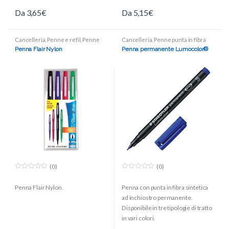
Da
3,65
€
Da
5,15
€
Cancelleria
,
Penne e refil
,
Penne
Cancelleria
,
Penne punta in fibra
punta in fibra
Penna Flair Nylon
Penna permanente Lumocolor®
(0)
(0)
0
0
o
o
Penna Flair Nylon.
Penna con punta in fibra sintetica
u
u
t
t
ad inchiostro permanente.
o
o
f
f
Disponibile in tre tipologie di tratto
5
5
in vari colori.