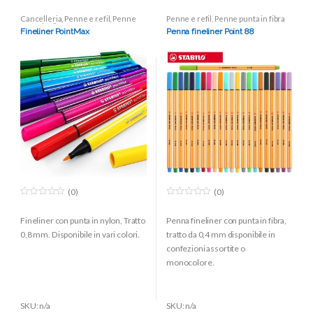
Cancelleria
,
Penne e refil
,
Penne
Penne e refil
,
Penne punta in fibra
punta in fibra
Fineliner PointMax
Penna fineliner Point 88
(0)
(0)
0
0
o
o
Fineliner con punta in nylon, Tratto
Penna fineliner con punta in fibra,
u
u
t
t
0,8 mm. Disponibile in vari colori.
tratto da 0,4 mm disponibile in
o
o
f
f
confezioni assortite o
5
5
monocolore.
SKU: n/a
SKU: n/a