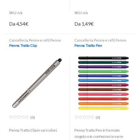
SKU: n/a
SKU: n/a
Da
4,54
€
Da
1,49
€
Cancelleria
,
Penne e refil
,
Penne
Cancelleria
,
Penne e refil
,
Penne
punta in fibra
punta in fibra
Penna Tratto Clip
Penna Tratto Pen
(0)
(0)
0
0
o
o
Penna Tratto Clip in vari colori.
Penna Tratto Pen in formato
u
u
t
t
singolo o in confezioni in varie
o
o