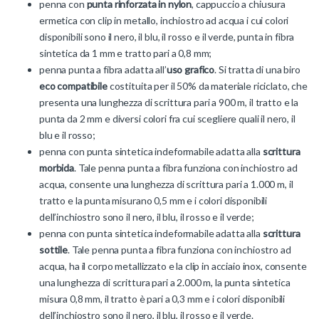
penna con
punta rinforzata in nylon
, cappuccio a chiusura
ermetica con clip in metallo, inchiostro ad acqua i cui colori
disponibili sono il nero, il blu, il rosso e il verde, punta in fibra
sintetica da 1 mm e tratto pari a 0,8 mm;
penna punta a fibra adatta all’
uso grafico
. Si tratta di una biro
eco compatibile
costituita per il 50% da materiale riciclato, che
presenta una lunghezza di scrittura pari a 900 m, il tratto e la
punta da 2 mm e diversi colori fra cui scegliere quali il nero, il
blu e il rosso;
penna con punta sintetica indeformabile adatta alla
scrittura
morbida
. Tale penna punta a fibra funziona con inchiostro ad
acqua, consente una lunghezza di scrittura pari a 1.000 m, il
tratto e la punta misurano 0,5 mm e i colori disponibili
dell’inchiostro sono il nero, il blu, il rosso e il verde;
penna con punta sintetica indeformabile adatta alla
scrittura
sottile
. Tale penna punta a fibra funziona con inchiostro ad
acqua, ha il corpo metallizzato e la clip in acciaio inox, consente
una lunghezza di scrittura pari a 2.000 m, la punta sintetica
misura 0,8 mm, il tratto è pari a 0,3 mm e i colori disponibili
dell’inchiostro sono il nero, il blu, il rosso e il verde.