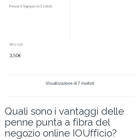
o
Penna V Signpen in 3 colori.
u
t
o
f
5
SKU: n/a
3,50
€
Visualizzazione di 7 risultati
Quali sono i vantaggi delle
penne punta a fibra del
negozio online IOUfficio?