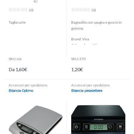
(0)
(0)
0
0
o
o
Tagliacarte
Bagnadita con spugna e guscio in
u
u
t
t
gomma.
o
o
f
f
5
5
Brand: Viva
Colore: Assortiti
Formato Diametro: 80 mm
Confezione: 1 pezzo
SKU: n/a
SKU: 370
Da
1,60
€
1,20
€
Accessori per spedizione
,
Accessori per spedizione
,
Spedizione ed imballo
Spedizione ed imballo
Bilancia Optimo
Bilancia pesalettere