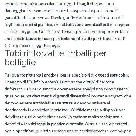
vetro, in ceramica, porcellana od oggetti fragili che possono
danneggiarsi seriamente durante il trasporto. La protezione è
garantita dalla presenza di bolle gonfie d'aria poste all’interno dei
fogli e dei rotoli di plastica, che
attutiscono eventuali urti
e tengono
al sicuro l’oggetto. Un simile sistema di protezione è rappresentato
anche dalle
buste in foam
, particolarmente utile per il trasporto di
CD o per piccoli oggetti fragili.
Tubi rinforzati e imballi per
bottiglie
Per quanto riguarda i prodotti per le spedizioni di oggetti particolari,
il negozio di IOUfficio è fornitissimo anche di tubi di cartone
rinforzato, utili per quando a dover essere spediti non sono oggetti
qualunque, ma
documenti di grandi dimensioni
, poster e progetti che
devono essere
arrotolati su se stessi
e devono arrivare al
destinatario in condizioni perfette. IOUfficio mette a disposizione
del cliente tubi di varie dimensioni, in
cartone molto resistente
e
dotati di appositi
tappi in plastica o metallo
. Oltre a essere perfetti
per le spedizioni, questi tubi sono anche particolarmente comodi per