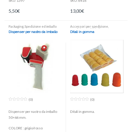
SKU: 1397
SKU: 6416
5,50
€
13,00
€
Packaging
,
Spedizione ed imballo
Accessori per spedizione
,
Spedizione ed imballo
Dispenser per nastro da imballo
Ditali in gomma
(0)
(0)
0
0
o
o
Dispenser per nastro da imballo
Ditali in gomma.
u
u
t
t
50×66 mm.
o
o
f
f
5
5
COLORE : grigio/rosso