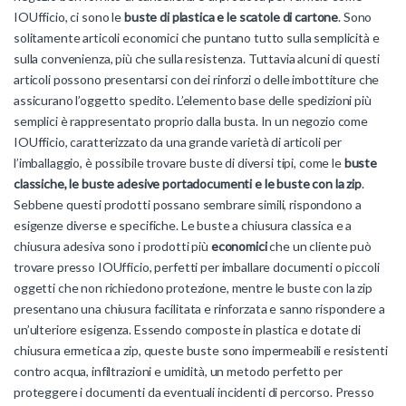
IOUfficio, ci sono le
buste di plastica e le scatole di cartone
. Sono
solitamente articoli economici che puntano tutto sulla semplicità e
sulla convenienza, più che sulla resistenza. Tuttavia alcuni di questi
articoli possono presentarsi con dei rinforzi o delle imbottiture che
assicurano l’oggetto spedito. L’elemento base delle spedizioni più
semplici è rappresentato proprio dalla busta. In un negozio come
IOUfficio, caratterizzato da una grande varietà di articoli per
l’imballaggio, è possibile trovare buste di diversi tipi, come le
buste
classiche, le buste adesive portadocumenti e le buste con la zip
.
Sebbene questi prodotti possano sembrare simili, rispondono a
esigenze diverse e specifiche. Le buste a chiusura classica e a
chiusura adesiva sono i prodotti più
economici
che un cliente può
trovare presso IOUfficio, perfetti per imballare documenti o piccoli
oggetti che non richiedono protezione, mentre le buste con la zip
presentano una chiusura facilitata e rinforzata e sanno rispondere a
un’ulteriore esigenza. Essendo composte in plastica e dotate di
chiusura ermetica a zip, queste buste sono impermeabili e resistenti
contro acqua, infiltrazioni e umidità, un metodo perfetto per
proteggere i documenti da eventuali incidenti di percorso. Presso