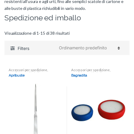
resistenti all’usura e agli urti, fino alle semplici scatole di cartone e
alle buste di plastica richiudibili in vario modo.
Spedizione ed imballo
Visualizzazione di 1-15 di 38 risultati
Filters
Accessori per spedizione
,
Accessori per spedizione
,
Spedizione ed imballo
Spedizione ed imballo
Apribuste
Bagnadita