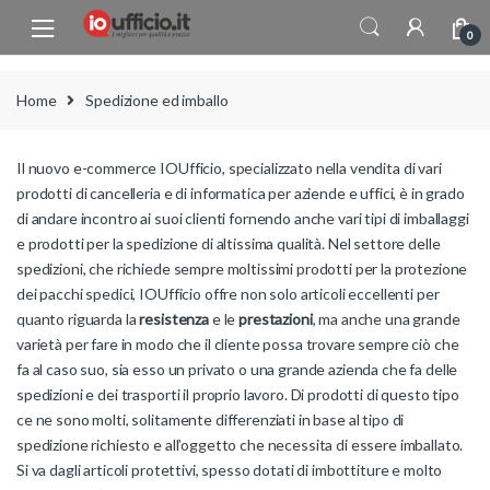
Skip to navigation
Skip to content
0
Home
Spedizione ed imballo
Il nuovo e-commerce IOUfficio, specializzato nella vendita di vari
prodotti di cancelleria e di informatica per aziende e uffici, è in grado
di andare incontro ai suoi clienti fornendo anche vari tipi di imballaggi
e prodotti per la spedizione di altissima qualità. Nel settore delle
spedizioni, che richiede sempre moltissimi prodotti per la protezione
dei pacchi spedici, IOUfficio offre non solo articoli eccellenti per
quanto riguarda la
resistenza
e le
prestazioni
, ma anche una grande
varietà per fare in modo che il cliente possa trovare sempre ciò che
fa al caso suo, sia esso un privato o una grande azienda che fa delle
spedizioni e dei trasporti il proprio lavoro. Di prodotti di questo tipo
ce ne sono molti, solitamente differenziati in base al tipo di
spedizione richiesto e all’oggetto che necessita di essere imballato.
Si va dagli articoli protettivi, spesso dotati di imbottiture e molto