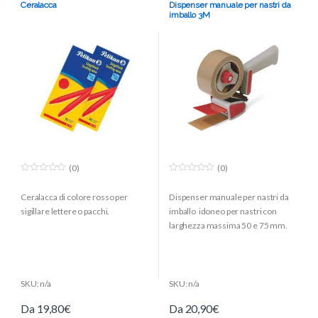
Ceralacca
Dispenser manuale per nastri da
imballo 3M
(0)
(0)
0
0
o
o
Ceralacca di colore rosso per
Dispenser manuale per nastri da
u
u
t
t
sigillare lettere o pacchi.
imballo idoneo per nastri con
o
o
f
f
larghezza massima 50 e 75 mm.
5
5
SKU: n/a
SKU: n/a
Da
19,80
€
Da
20,90
€