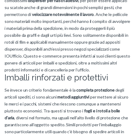
comodissimi
dispenser per nastri adesivi
, per poter essere applicati
su scatole anche di grandi dimensioni in pochi semplici gesti, che
permettono di
velocizzare notevolmente il lavoro
. Anche le pellicole
sono materiali molto importanti, perché hanno il compito di avvolgere
i materiali prima della spedizione, in modo da proteggerli il più
possibile da graffi e dagli urti più lievi. Sono solitamente disponibili in
rotoli di film e applicabili manualmente oppure grazie ad appositi
dispenser, disponibili anch’essi presso negozi specializzati come
IOUfficio. Questo e-commerce presenta infatti ai suoi clienti questo
genere di articoli per imballi e spedizioni, oltre a moltissimi altri
prodotti informatici e di cancelleria per l’ufficio.
Imballi rinforzati e protettivi
Se invece un criterio fondamentale è la
completa protezione
degli
articoli spediti, ci sono alcuni
metodi aggiuntivi
per mettere al sicuro
le merci e i pacchi, sistemi che riescono comunque a mantenersi
piuttosto economici. Tra questi si trovano i
fogli e i rotoli a bolle
d’aria
, diversi nel formato, ma uguali nell’alto livello di protezione che
garantiscono all’oggetto spedito. Simili prodotti per l’imballaggio
sono particolarmente utili quando c’è bisogno di spedire articoli in