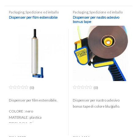
Packaging
,
Spedizione ed imballo
Packaging
,
Spedizione ed imballo
Dispenser per film estensibile
Dispenser per nastro adesivo
bonus tape
(0)
(0)
0
0
o
o
Dispenser per film estensibile.
Dispenser per nastro adesivo
u
u
t
t
bonus tape di colore blu/giallo.
o
o
COLORE : nero
f
f
5
5
MATERIALE : plastica
TIPOLOGIA : Dispenser