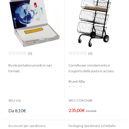
(0)
(0)
0
0
o
o
Buste portadocumenti in vari
Carrello per smistamento e
u
u
t
t
formati.
trasporto della posta in acciaio.
o
o
f
f
5
5
Brand Alba
Colore Nero
Dimensioni 62x46x95 cm
Materiale Metallo
SKU: n/a
SKU: CORCHAR
Confezione 1 pezzo
235,00
€
Da
8,10
€
255,00
€
Accessori per spedizione
,
Packaging
,
Spedizione ed imballo
Spedizione ed imballo