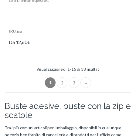
colori, formati e spessori.
o
f
5
SKU: n/a
Da
12,60
€
Visualizzazione di 1-15 di 38 risultati
1
2
3
→
Buste adesive, buste con la zip e
scatole
Tra i più comuni articoli per l’imballaggio, disponibili in qualunque
negozio ben fornito di cancelleria e di prodotti per l’ufficio come