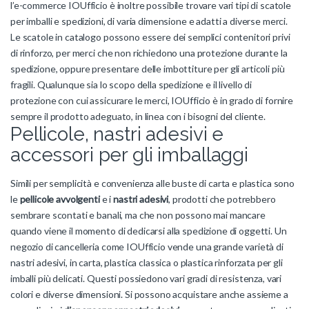
l’e-commerce IOUfficio è inoltre possibile trovare vari tipi di scatole
per imballi e spedizioni, di varia dimensione e adatti a diverse merci.
Le scatole in catalogo possono essere dei semplici contenitori privi
di rinforzo, per merci che non richiedono una protezione durante la
spedizione, oppure presentare delle imbottiture per gli articoli più
fragili. Qualunque sia lo scopo della spedizione e il livello di
protezione con cui assicurare le merci, IOUfficio è in grado di fornire
sempre il prodotto adeguato, in linea con i bisogni del cliente.
Pellicole, nastri adesivi e
accessori per gli imballaggi
Simili per semplicità e convenienza alle buste di carta e plastica sono
le
pellicole avvolgenti
e i
nastri adesivi
, prodotti che potrebbero
sembrare scontati e banali, ma che non possono mai mancare
quando viene il momento di dedicarsi alla spedizione di oggetti. Un
negozio di cancelleria come IOUfficio vende una grande varietà di
nastri adesivi, in carta, plastica classica o plastica rinforzata per gli
imballi più delicati. Questi possiedono vari gradi di resistenza, vari
colori e diverse dimensioni. Si possono acquistare anche assieme a