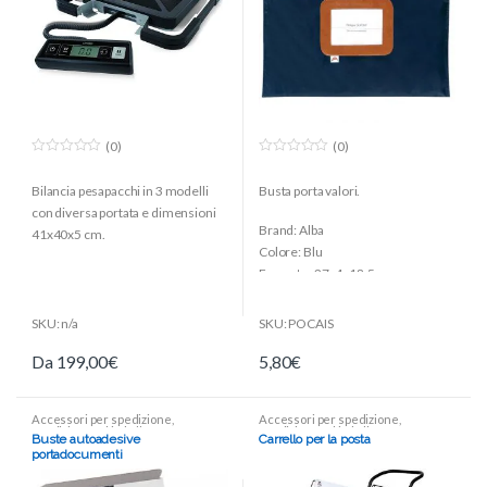
(0)
(0)
0
0
o
o
Bilancia pesapacchi in 3 modelli
Busta porta valori.
u
u
t
t
con diversa portata e dimensioni
o
o
Brand: Alba
f
f
41x40x5 cm.
5
5
Colore: Blu
Formato: 27x4x18,5 cm
Materiale: Nylon
Confezione: 1 pezzo
SKU: n/a
SKU: POCAIS
Da
199,00
€
5,80
€
Accessori per spedizione
,
Accessori per spedizione
,
Spedizione ed imballo
Spedizione ed imballo
Buste autoadesive
Carrello per la posta
portadocumenti