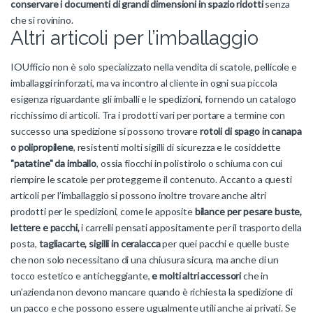
conservare i documenti di grandi dimensioni in spazio ridotti
senza
che si rovinino.
Altri articoli per l’imballaggio
IOUfficio non è solo specializzato nella vendita di scatole, pellicole e
imballaggi rinforzati, ma va incontro al cliente in ogni sua piccola
esigenza riguardante gli imballi e le spedizioni, fornendo un catalogo
ricchissimo di articoli. Tra i prodotti vari per portare a termine con
successo una spedizione si possono trovare
rotoli di spago in canapa
o polipropilene
, resistenti molti sigilli di sicurezza e le cosiddette
"patatine" da imballo
, ossia fiocchi in polistirolo o schiuma con cui
riempire le scatole per proteggerne il contenuto. Accanto a questi
articoli per l’imballaggio si possono inoltre trovare anche altri
prodotti per le spedizioni, come le apposite
bilance per pesare buste,
lettere e pacchi,
i carrelli pensati appositamente per il trasporto della
posta,
tagliacarte, sigilli in ceralacca
per quei pacchi e quelle buste
che non solo necessitano di una chiusura sicura, ma anche di un
tocco estetico e anticheggiante,
e molti altri accessori
che in
un’azienda non devono mancare quando è richiesta la spedizione di
un pacco e che possono essere ugualmente utili anche ai privati. Se