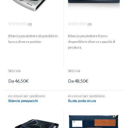
(0)
(0)
0
0
o
o
Bilancia pesalettere disponibile in
Bilancia pesalettere Dymo
u
u
t
t
base a diverse portate.
disponibile in diverse capacità di
o
o
f
f
pesatura.
5
5
SKU: n/a
SKU: n/a
Da
46,50
€
Da
48,50
€
Accessori per spedizione
,
Accessori per spedizione
,
Spedizione ed imballo
Spedizione ed imballo
Bilancia pesapacchi
Busta posta sicura