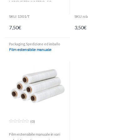
LARGHEZZA NASTRO : 50 mm
TIPOLOGIA : 60 mm
SKU: 1301/T
SKU: n/a
7,50
€
3,50
€
Packaging
,
Spedizione ed imballo
Film estensibile manuale
(0)
0
o
Film estensibile manuale in vari
u
t