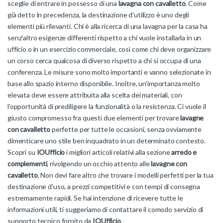
sceglie di entrare in possesso di una
lavagna con cavalletto
. Come
già detto in precedenza, la destinazione d'utilizzo è uno degli
elementi più rilevanti. Chi è alla ricerca di una lavagna per la casa ha
senz'altro esigenze differenti rispetto a chi vuole installarla in un
ufficio o in un esercizio commerciale, così come chi deve organizzare
un corso cerca qualcosa di diverso rispetto a chi si occupa di una
conferenza. Le misure sono molto importanti e vanno selezionate in
base allo spazio interno disponibile. Inoltre, un'importanza molto
elevata deve essere attribuita alla scelta dei materiali, con
l'opportunità di prediligere la funzionalità o la resistenza. Ci vuole il
giusto compromesso fra questi due elementi per trovare
lavagne
con cavalletto
perfette per tutte le occasioni, senza ovviamente
dimenticare uno stile ben inquadrato in un determinato contesto.
Scopri su
IOUfficio
i migliori articoli relativi alla sezione
arredo e
complementi
, rivolgendo un occhio attento alle
lavagne con
cavalletto
. Non devi fare altro che trovare i modelli perfetti per la tua
destinazione d'uso, a prezzi competitivi e con tempi di consegna
estremamente rapidi. Se hai intenzione di ricevere tutte le
informazioni utili, ti suggeriamo di contattare il comodo servizio di
supporto tecnico fornito da
IOUfficio
.