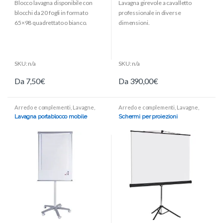
Blocco lavagna disponibile con
Lavagna girevole a cavalletto
u
u
t
t
blocchi da 20 fogli in formato
professionale in diverse
o
o
f
f
65×98 quadrettato o bianco.
dimensioni.
5
5
SKU: n/a
SKU: n/a
Da
7,50
€
Da
390,00
€
Arredo e complementi
,
Lavagne
,
Arredo e complementi
,
Lavagne
,
Lavagne con cavalletto
Lavagne con cavalletto
,
Lavagne da
Lavagna portablocco mobile
Schermi per proiezioni
muro