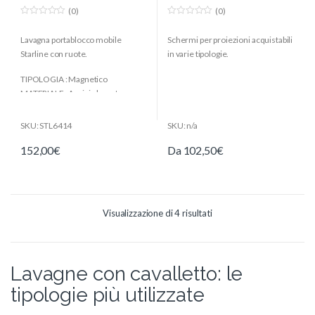
(0)
(0)
0
0
o
o
Lavagna portablocco mobile
Schermi per proiezioni acquistabili
u
u
t
t
Starline con ruote.
in varie tipologie.
o
o
f
f
5
5
TIPOLOGIA : Magnetico
MATERIALE : Acciaio laccato
COLORE : Bianco
DIMENSIONI : 70 x 100 cm e
SKU: STL6414
SKU: n/a
altezza totale 181,5 cm
152,00
€
Da
102,50
€
CONFEZIONE : 1 pz
Visualizzazione di 4 risultati
Lavagne con cavalletto: le
tipologie più utilizzate