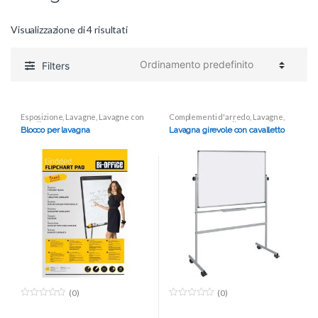
Visualizzazione di 4 risultati
Filters
Esposizione
,
Lavagne
,
Lavagne con
Complementi d'arredo
,
Lavagne
,
cavalletto
Lavagne con cavalletto
Blocco per lavagna
Lavagna girevole con cavalletto
(0)
(0)
0
0
o
o