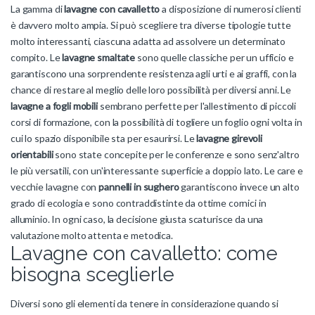
La gamma di
lavagne con cavalletto
a disposizione di numerosi clienti
è davvero molto ampia. Si può scegliere tra diverse tipologie tutte
molto interessanti, ciascuna adatta ad assolvere un determinato
compito. Le
lavagne smaltate
sono quelle classiche per un ufficio e
garantiscono una sorprendente resistenza agli urti e ai graffi, con la
chance di restare al meglio delle loro possibilità per diversi anni. Le
lavagne a fogli mobili
sembrano perfette per l'allestimento di piccoli
corsi di formazione, con la possibilità di togliere un foglio ogni volta in
cui lo spazio disponibile sta per esaurirsi. Le
lavagne girevoli
orientabili
sono state concepite per le conferenze e sono senz'altro
le più versatili, con un'interessante superficie a doppio lato. Le care e
vecchie lavagne con
pannelli in sughero
garantiscono invece un alto
grado di ecologia e sono contraddistinte da ottime cornici in
alluminio. In ogni caso, la decisione giusta scaturisce da una
valutazione molto attenta e metodica.
Lavagne con cavalletto: come
bisogna sceglierle
Diversi sono gli elementi da tenere in considerazione quando si