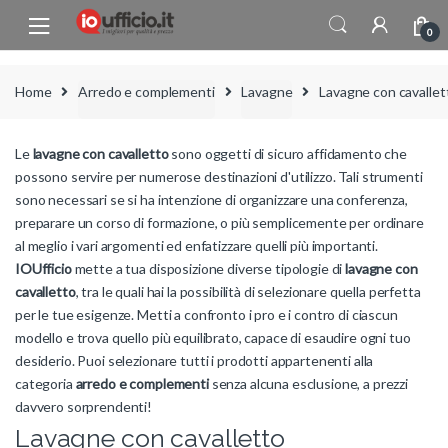
Skip to navigation
Skip to content
0
Home
Arredo e complementi
Lavagne
Lavagne con cavallet
Le
lavagne con cavalletto
sono oggetti di sicuro affidamento che
possono servire per numerose destinazioni d'utilizzo. Tali strumenti
sono necessari se si ha intenzione di organizzare una conferenza,
preparare un corso di formazione, o più semplicemente per ordinare
al meglio i vari argomenti ed enfatizzare quelli più importanti.
IOUfficio
mette a tua disposizione diverse tipologie di
lavagne con
cavalletto
, tra le quali hai la possibilità di selezionare quella perfetta
per le tue esigenze. Metti a confronto i pro e i contro di ciascun
modello e trova quello più equilibrato, capace di esaudire ogni tuo
desiderio. Puoi selezionare tutti i prodotti appartenenti alla
categoria
arredo e complementi
senza alcuna esclusione, a prezzi
davvero sorprendenti!
Lavagne con cavalletto