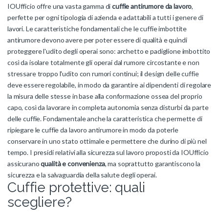
IOUfficio offre una vasta gamma di
cuffie antirumore da lavoro
,
perfette per ogni tipologia di azienda e adattabili a tutti i genere di
lavori. Le caratteristiche fondamentali che le cuffie imbottite
antirumore devono avere per poter essere di qualità e quindi
proteggere l'udito degli operai sono: archetto e padiglione imbottito
così da isolare totalmente gli operai dal rumore circostante e non
stressare troppo l'udito con rumori continui; il design delle cuffie
deve essere regolabile, in modo da garantire ai dipendenti di regolare
la misura delle stesse in base alla conformazione ossea del proprio
capo, così da lavorare in completa autonomia senza disturbi da parte
delle cuffie. Fondamentale anche la caratteristica che permette di
ripiegare le cuffie da lavoro antirumore in modo da poterle
conservare in uno stato ottimale e permettere che durino di più nel
tempo. I presidi relativi alla sicurezza sul lavoro proposti da IOUfficio
assicurano
qualità e convenienza
, ma soprattutto garantiscono la
sicurezza e la salvaguardia della salute degli operai.
Cuffie protettive: quali
scegliere?