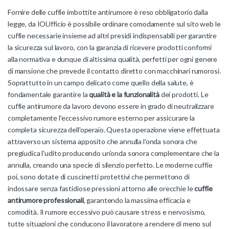
Fornire delle cuffie imbottite antirumore è reso obbligatorio dalla
legge, da IOUfficio è possibile ordinare comodamente sul sito web le
cuffie necessarie insieme ad altri presidi indispensabili per garantire
la sicurezza sul lavoro, con la garanzia di ricevere prodotti conformi
alla normativa e dunque di altissima qualità, perfetti per ogni genere
di mansione che prevede il contatto diretto con macchinari rumorosi.
Soprattutto in un campo delicato come quello della salute, è
fondamentale garantire la
qualità e la funzionalità
dei prodotti. Le
cuffie antirumore da lavoro devono essere in grado di neutralizzare
completamente l'eccessivo rumore esterno per assicurare la
completa sicurezza dell'operaio. Questa operazione viene effettuata
attraverso un sistema apposito che annulla l'onda sonora che
pregiudica l'udito producendo un'onda sonora complementare che la
annulla, creando una specie di silenzio perfetto. Le moderne cuffie
poi, sono dotate di cuscinetti protettivi che permettono di
indossare senza fastidiose pressioni attorno alle orecchie le
cuffie
antirumore professionali
, garantendo la massima efficacia e
comodità. Il rumore eccessivo può causare stress e nervosismo,
tutte situazioni che conducono il lavoratore a rendere di meno sul