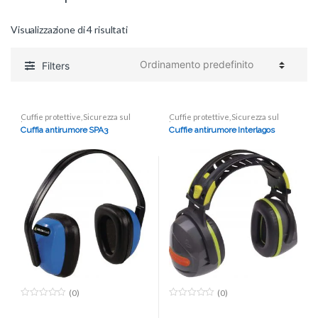
Visualizzazione di 4 risultati
Filters
Cuffie protettive
,
Sicurezza sul
Cuffie protettive
,
Sicurezza sul
lavoro
lavoro
Cuffia antirumore SPA3
Cuffie antirumore Interlagos
(0)
(0)
0
0
o
o