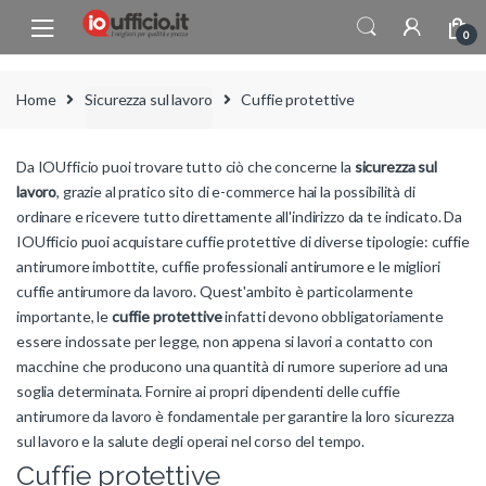
Skip to navigation
Skip to content
0
Home
Sicurezza sul lavoro
Cuffie protettive
Da IOUfficio puoi trovare tutto ciò che concerne la
sicurezza sul
lavoro
, grazie al pratico sito di e-commerce hai la possibilità di
ordinare e ricevere tutto direttamente all'indirizzo da te indicato. Da
IOUfficio puoi acquistare cuffie protettive di diverse tipologie: cuffie
antirumore imbottite, cuffie professionali antirumore e le migliori
cuffie antirumore da lavoro. Quest'ambito è particolarmente
importante, le
cuffie protettive
infatti devono obbligatoriamente
essere indossate per legge, non appena si lavori a contatto con
macchine che producono una quantità di rumore superiore ad una
soglia determinata. Fornire ai propri dipendenti delle cuffie
antirumore da lavoro è fondamentale per garantire la loro sicurezza
sul lavoro e la salute degli operai nel corso del tempo.
Cuffie protettive