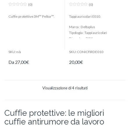
(0)
(0)
0
0
o
o
Cuffie protettive 3M™ Peltor™.
Tappi auricolari E010.
u
u
t
t
o
o
Marca : Deltaplus
f
f
5
5
Tipologia : Tappi auricolari
Diametro : 7/11 mm
Colore : blu/giallo
Confezione : 10 paia di tappi
SKU: n/a
SKU: CONICFIRDE010
Da
27,00
€
20,00
€
Visualizzazione di 4 risultati
Cuffie protettive: le migliori
cuffie antirumore da lavoro