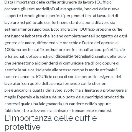
Data l'importanza delle cuffie antirumore da lavoro IOUfficio
propone gli ultimi modelli più all'avanguardia, innovati dalle nuove
scoperte tecnologiche e perfetti per permettere ai lavoratori di
lavorare nel più totale comfort nonostante la zona di lavoro sia
estremamente rumorosa. Ecco allora che IOUfficio propone cuffie
antirumore imbottite che isolano completamente il soggetto da ogni
genere di rumore, difendendo le orecchie e l'udito dell'operaio al
100% ma anche cuffie antirumore professionali, ancora più efficacie
e funzionali, dotate anche di
dispositivi tecnologici
simili a delle radio
che permettono ai dipendenti di comunicare tra di loro oppure di
sentire la musica; isolando allo stesso tempo in modo ottimale il
rumore dannoso. IOUfficio cerca di contemperare le esigenze dei
lavoratori con quelle dell'azienda fornendo cuffie che non
pregiudicano la qualità del lavoro svolto ma si limitano a proteggere al
meglio l'operaio e la salute del suo udito dai rumori tipici prodotti da
contesti quale una falegnameria, un cantiere edilizio oppure
fabbriche che utilizzano macchinari estremamente rumorosi.
L'importanza delle cuffie
protettive