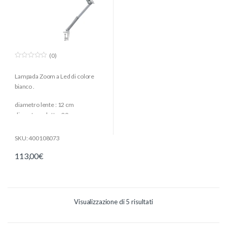
(0)
0
o
Lampada Zoom a Led di colore
u
t
bianco .
o
f
5
diametro lente : 12 cm
diametro calotta : 20 cm
lunghezza cavo : 1.8 m
materiale: metallo rivestito con
SKU: 400108073
vernice epossidica, ABS, vetro
113,00
€
(lente)
Visualizzazione di 5 risultati