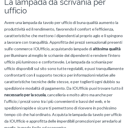
La lampada da scrivania per
ufficio
Avere una lampada da tavolo per ufficio di buna qualità aumento la
produttività ed il rendimento, favorendo il comfort e l'efficienza,
caratteristiche che mettono i dipendenti al proprio agio e li spingono
a lavorare con tranquillità. Approfitta dei prezzi sensazionali presenti
sull'e-commerce IOUfficio, acquistando lampade di
altissima qualità
per illuminare al meglio le scrivanie dei dipendenti e rendere l'intero
ufficio più luminoso e confortevole. Le lampada da scrivania per
ufficio disponibili sul sito sono tutte regolabili, e puoi tranquillamente
confrontarti con il supporto tecnico per informazioni relative alle
caratteristiche tecniche delle stesse, e per toglierti ogni dubbio su
spedizioni e modalità di pagamento. Da IOUfficio puoi trovare tutto il
necessario per la scuola
, cancelleria e molto altro ma anche per
l'ufficio; i prezzi sono tra i più convenienti e bassi del web, e le
spedizioni rapide e sicure ti permettono di ricevere in pochissimo
tempo ciò che hai ordinato. Acquista le lampada da tavolo per ufficio
da IOUfficio e approfitta delle imperdibili promozioni per arredarlo al
meglio, in modo facile ed economico.