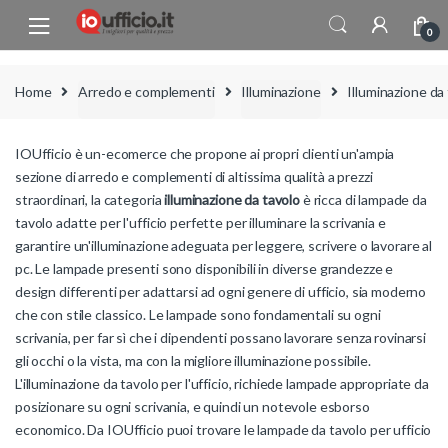
Skip to navigation
Skip to content
0
Home
Arredo e complementi
Illuminazione
Illuminazione da
IOUfficio è un-ecomerce che propone ai propri clienti un'ampia
sezione di arredo e complementi di altissima qualità a prezzi
straordinari, la categoria
illuminazione da tavolo
è ricca di lampade da
tavolo adatte per l'ufficio perfette per illuminare la scrivania e
garantire un'illuminazione adeguata per leggere, scrivere o lavorare al
pc. Le lampade presenti sono disponibili in diverse grandezze e
design differenti per adattarsi ad ogni genere di ufficio, sia moderno
che con stile classico. Le lampade sono fondamentali su ogni
scrivania, per far sì che i dipendenti possano lavorare senza rovinarsi
gli occhi o la vista, ma con la migliore illuminazione possibile.
L'illuminazione da tavolo per l'ufficio, richiede lampade appropriate da
posizionare su ogni scrivania, e quindi un notevole esborso
economico. Da IOUfficio puoi trovare le lampade da tavolo per ufficio