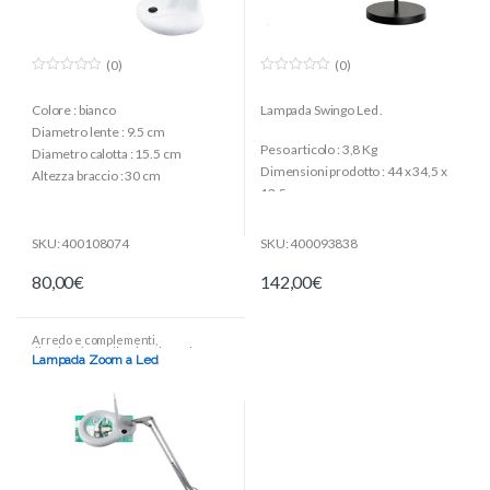
(0)
(0)
0
0
o
o
Colore : bianco
Lampada Swingo Led .
u
u
t
t
Diametro lente : 9.5 cm
o
o
Peso articolo : 3,8 Kg
f
f
Diametro calotta : 15.5 cm
5
5
Dimensioni prodotto : 44 x 34,5 x
Altezza braccio : 30 cm
13,5 cm
lunghezza cavo : 1.8 m
Peso : 3.80 Kg
materiale: ABS, vetro (lente)
Colore : Nero
SKU: 400108074
SKU: 400093838
Forma : Riflettore
80,00
€
142,00
€
Materiale : Acciaio
Elementi inclusi : Morsetto, Led
8W
Arredo e complementi
,
Illuminazione
,
Illuminazione da
Lampada Zoom a Led
tavolo