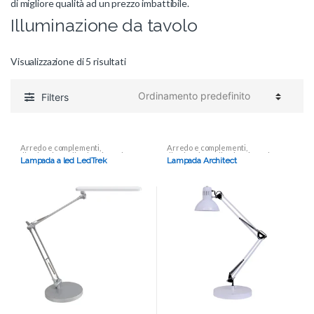
di migliore qualità ad un prezzo imbattibile.
Illuminazione da tavolo
Visualizzazione di 5 risultati
Filters
Arredo e complementi
,
Arredo e complementi
,
Illuminazione
,
Illuminazione da
Illuminazione
,
Illuminazione da
Lampada a led LedTrek
Lampada Architect
tavolo
tavolo