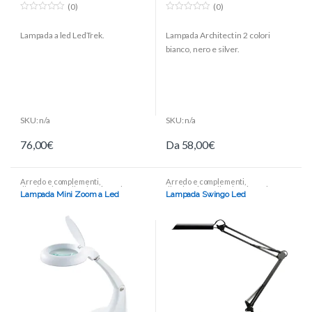
(0)
(0)
0
0
o
o
Lampada a led LedTrek.
Lampada Architect in 2 colori
u
u
t
t
bianco, nero e silver.
o
o
f
f
5
5
SKU: n/a
SKU: n/a
76,00
€
Da
58,00
€
Arredo e complementi
,
Arredo e complementi
,
Illuminazione
,
Illuminazione da
Illuminazione
,
Illuminazione da
Lampada Mini Zoom a Led
Lampada Swingo Led
tavolo
tavolo