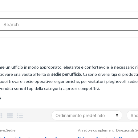
re un ufficio in modo appropriato, elegante e confortevole, è necessario riv
trovare una vasta offerta di
sedie per ufficio
. Ci sono diversi tipi di prodot
puoi trovare sedie operative, ergonomiche, per visitatori, pieghevoli, sedie e 
 vendita sono il top della categoria, a prezzi competitivi.
e
ive
,
Sedie
Arredo e complementi
,
Direzionali
,
S