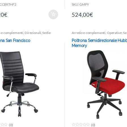
Larg.seduta: 51
ACCBRTHF2
SKU: GMPY
Prof.Sedile: 48
20
€
524,00
€
Braccioli : inclusi.
Colore : Nero
 e complementi
,
Direzionali
,
Sedie
Arredo e complementi
,
Operative
,
Se
ona San Francisco
Poltrona Semidirezionale Hubb
Memory
(0)
(0)