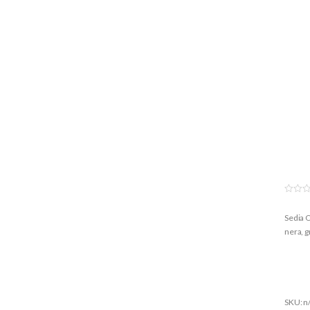
0
o
Sedia O
u
t
nera, gr
o
f
5
SKU: n