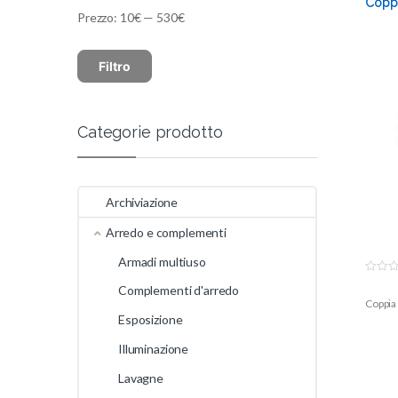
Coppi
Prezzo:
10€
—
530€
Filtro
Categorie prodotto
Archiviazione
Arredo e complementi
Armadi multiuso
0
Complementi d'arredo
o
Coppia 
u
t
Esposizione
o
f
5
Illuminazione
Lavagne