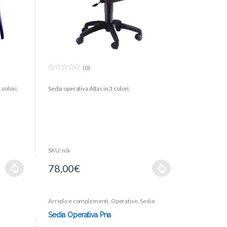
(0)
0
o
 colori.
Sedia operativa Atlas in 3 colori.
u
t
o
f
5
SKU: n/a
78,00
€
Arredo e complementi
,
Operative
,
Sedie
Sedia Operativa Pna