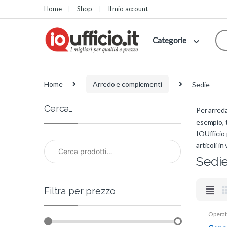
Skip to navigation
Skip to content
Home
Shop
Il mio account
Categorie
Home
Arredo e complementi
Sedie
Cerca…
Per arreda
esempio, 
IOUfficio 
Cerca:
articoli in
Sedi
Filtra per prezzo
Operat