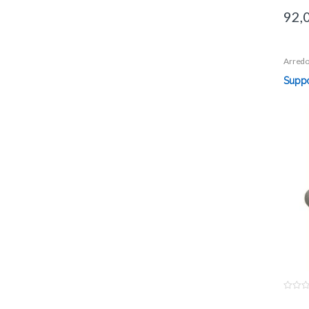
92,
Arredo
Suppo
0
o