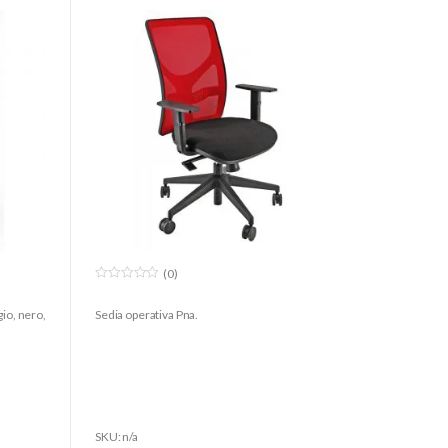
(0)
0
o
gio, nero,
Sedia operativa Pna.
u
t
o
f
5
SKU: n/a