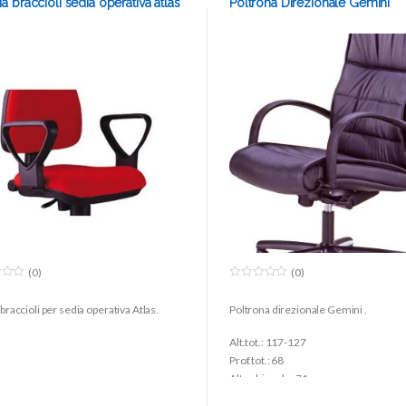
a braccioli sedia operativa atlas
Poltrona Direzionale Gemini
(0)
(0)
0
o
braccioli per sedia operativa Atlas.
Poltrona direzionale Gemini .
u
t
o
Alt.tot.: 117-127
f
5
Prof.tot.: 68
Alt.schienale: 71
Larg.schienale: 51