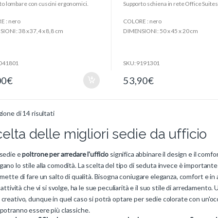
to lombare con cuscini ergonomici.
Supporto schiena in rete Office Suite
u
t
o
 : nero
COLORE : nero
f
5
IONI : 38 x 37,4 x 8,8 cm
DIMENSIONI : 50 x 45 x 20 cm
8041801
SKU: 9191301
00
€
53,90
€
zione di 14 risultati
elta delle migliori sedie da ufficio
 sedie e
poltrone per arredare l'ufficio
significa abbinare il design e il comf
ano lo stile alla comodità. La scelta del tipo di seduta invece è importante
rmette di fare un salto di qualità. Bisogna coniugare eleganza, comfort e in 
i attività che vi si svolge, ha le sue peculiarità e il suo stile di arredamento
creativo, dunque in quel caso si potrà optare per sedie colorate con un'occhi
 potranno essere più classiche.