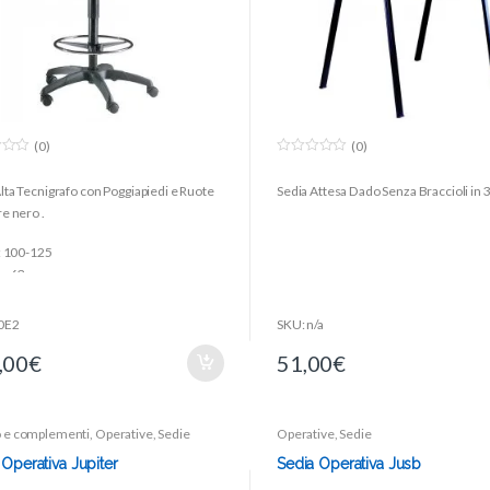
(0)
(0)
0
o
lta Tecnigrafo con Poggiapiedi e Ruote
Sedia Attesa Dado Senza Braccioli in 3
u
t
re nero .
o
f
5
.: 100-125
t.: 63
ienale: 31
hienale: 42
0E2
SKU: n/a
eduta: 46
,00
€
51,00
€
dile: 44
 : Nero
 e complementi
,
Operative
,
Sedie
Operative
,
Sedie
 Operativa Jupiter
Sedia Operativa Jusb