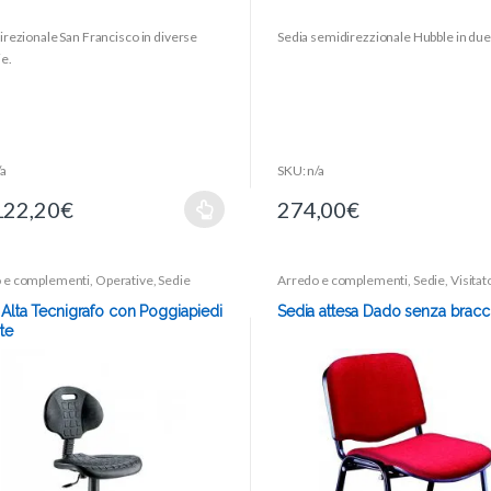
0
o
irezionale San Francisco in diverse
Sedia semidirezzionale Hubble in due 
u
t
ie.
o
f
5
/a
SKU: n/a
122,20
€
274,00
€
 e complementi
,
Operative
,
Sedie
Arredo e complementi
,
Sedie
,
Visitat
 Alta Tecnigrafo con Poggiapiedi
Sedia attesa Dado senza bracci
te