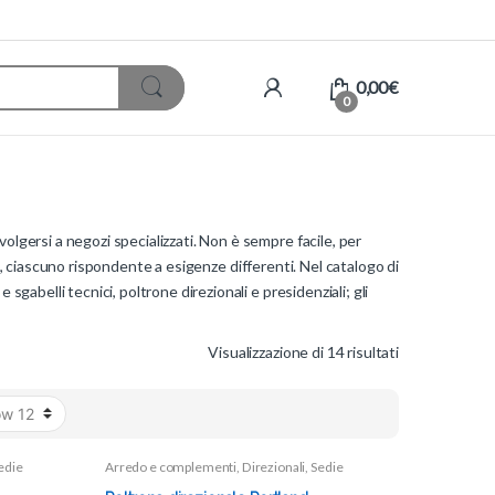
0,00
€
0
olgersi a negozi specializzati. Non è sempre facile, per
ti, ciascuno rispondente a esigenze differenti. Nel catalogo di
sgabelli tecnici, poltrone direzionali e presidenziali; gli
Visualizzazione di 14 risultati
edie
Arredo e complementi
,
Direzionali
,
Sedie