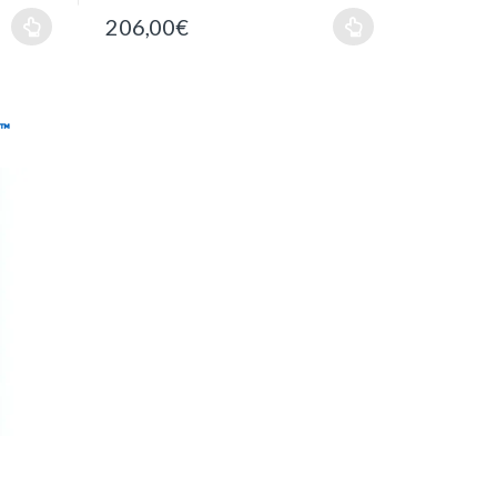
206,00
€
s™