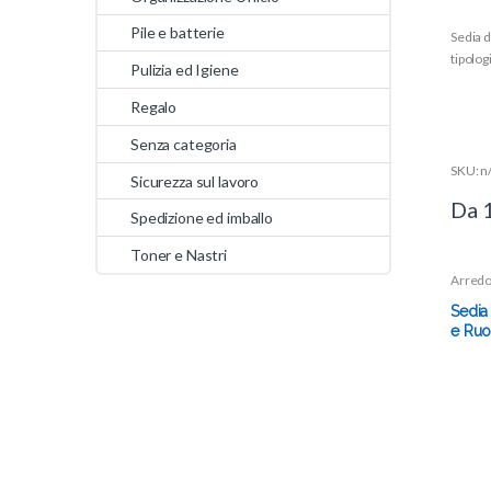
0
o
Pile e batterie
Sedia d
u
t
tipolog
o
Pulizia ed Igiene
f
5
Regalo
Senza categoria
SKU: n
Sicurezza sul lavoro
Da
Spedizione ed imballo
Toner e Nastri
Arredo
Sedia
e Ruo