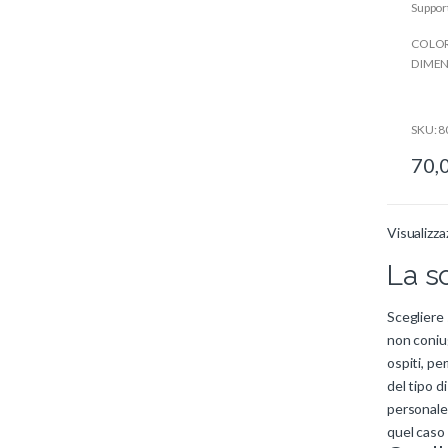
Suppor
u
t
o
COLORE
f
5
DIMENS
SKU: 
70,
Visualizza
La sc
Scegliere
non coniug
ospiti, pe
del tipo d
personale 
quel caso