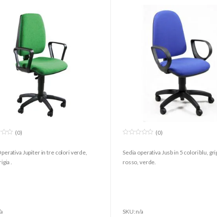
(0)
(0)
0
o
perativa Jupiter in tre colori verde,
Sedia operativa Jusb in 5 colori blu, gri
u
t
igia .
rosso, verde.
o
f
5
/a
SKU: n/a