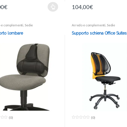
00
€
104,00
€
 e complementi
,
Sedie
Arredo e complementi
,
Sedie
rto lombare
Supporto schiena Office Suite
(0)
(0)
0
o